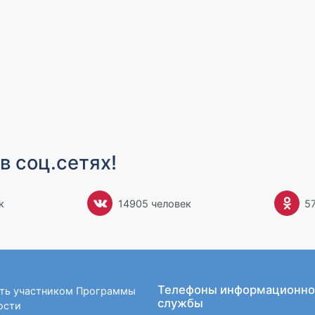
в соц.сетях!
к
14905 человек
5
Телефоны информационно
ать участником Программы
службы
ости