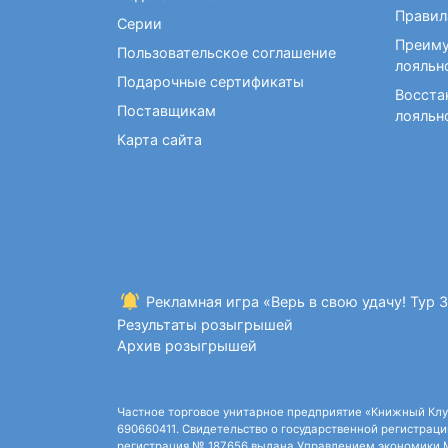
Фокусы и опыты
Правил
Серии
Преиму
Пользовательское соглашение
лояльн
Подарочные сертификаты
Восста
Поставщикам
лояльн
Карта сайта
Рекламная игра «Верь в свою удачу! Тур 
Результаты розыгрышей
Архив розыгрышей
Частное торговое унитарное предприятие «Книжный Клуб»,
690660411. Свидетельство о государственной регистрации
регистрация № 187656 выдана Управлением экономики Ми