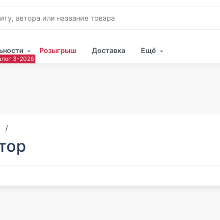
ьности
Розыгрыш
Доставка
Ещё
Имя
Пар
тор