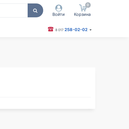
0
Войти
Корзина
258-02-02
8 017
 пользователя / Email
оль
Запомнить меня
Согласен на обработку
персональных данных
Войти
Забыли пароль?