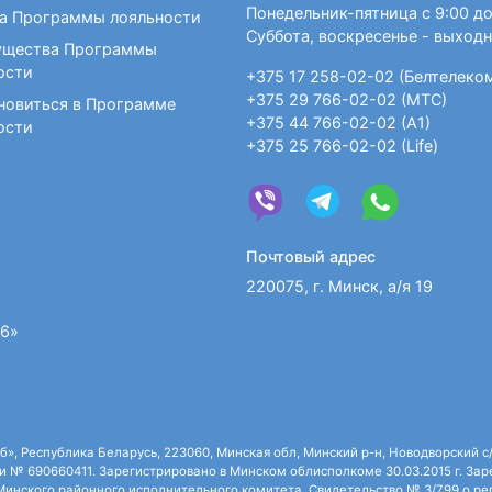
Понедельник-пятница с 9:00 до
а Программы лояльности
Суббота, воскресенье - выход
щества Программы
ости
+375 17 258-02-02 (Белтелеко
+375 29 766-02-02 (МТС)
новиться в Программе
+375 44 766-02-02 (А1)
ости
+375 25 766-02-02 (Life)
Почтовый адрес
220075, г. Минск, а/я 19
36»
 Республика Беларусь, 223060, Минская обл, Минский р-н, Новодворский с/с,
 № 690660411. Зарегистрировано в Минском облисполкоме 30.03.2015 г. Зарег
нского районного исполнительного комитета. Свидетельство № 3/799 о рег