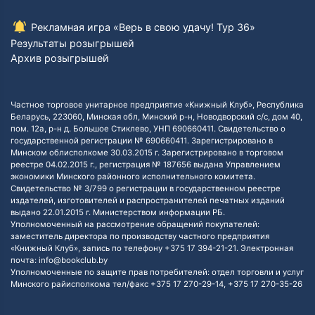
Рекламная игра «Верь в свою удачу! Тур 36»
Результаты розыгрышей
Архив розыгрышей
Частное торговое унитарное предприятие «Книжный Клуб», Республика
Беларусь, 223060, Минская обл, Минский р-н, Новодворский с/с, дом 40,
пом. 12а, р-н д. Большое Стиклево, УНП 690660411. Свидетельство о
государственной регистрации № 690660411. Зарегистрировано в
Минском облисполкоме 30.03.2015 г. Зарегистрировано в торговом
реестре 04.02.2015 г., регистрация № 187656 выдана Управлением
экономики Минского районного исполнительного комитета.
Свидетельство № 3/799 о регистрации в государственном реестре
издателей, изготовителей и распространителей печатных изданий
выдано 22.01.2015 г. Министерством информации РБ.
Уполномоченный на рассмотрение обращений покупателей:
заместитель директора по производству частного предприятия
«Книжный Клуб», запись по телефону +375 17 394-21-21. Электронная
почта: info@bookclub.by
Уполномоченные по защите прав потребителей: отдел торговли и услуг
Минского райисполкома тел/факс +375 17 270-29-14, +375 17 270-35-26