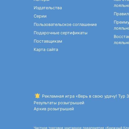
Фокусы и опыты
Кройка и шитье
Диетология
Экстрасенсорика и
лояльн
Издательства
Макраме. Бисероплетение
Учебные пособия по
ясновидение
Правил
медицине
Серии
Раскраски для взрослых
Преиму
Массаж. ЛФК
Рисование
Пользовательское соглашение
лояльн
Творческие блокноты
Подарочные сертификаты
Восста
Поставщикам
лояльн
Карта сайта
Рекламная игра «Верь в свою удачу! Тур 
Результаты розыгрышей
Архив розыгрышей
Частное торговое унитарное предприятие «Книжный Клуб»,