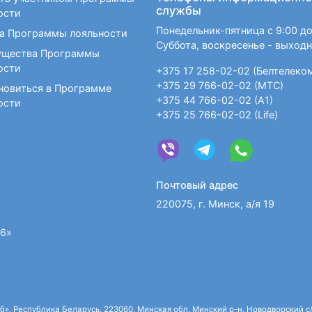
службы
ости
Понедельник-пятница с 9:00 до
а Программы лояльности
Суббота, воскресенье - выход
щества Программы
ости
+375 17 258-02-02 (Белтелеко
+375 29 766-02-02 (МТС)
новиться в Программе
+375 44 766-02-02 (А1)
ости
+375 25 766-02-02 (Life)
Почтовый адрес
220075, г. Минск, а/я 19
36»
 Республика Беларусь, 223060, Минская обл, Минский р-н, Новодворский с/с,