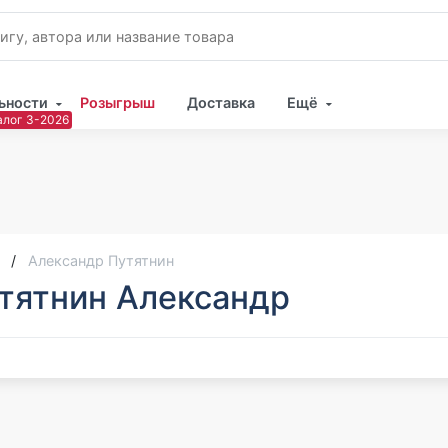
ьности
Розыгрыш
Доставка
Ещё
Имя
Пар
Александр Путятнин
тятнин Александр