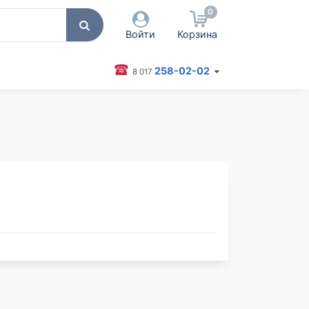
0
Войти
Корзина
258-02-02
8 017
 пользователя / Email
оль
Запомнить меня
Согласен на обработку
персональных данных
Войти
Забыли пароль?