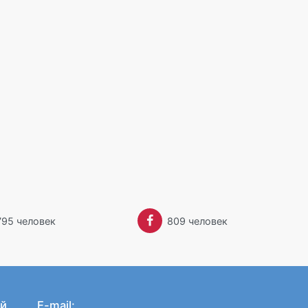
795 человек
809 человек
й
E-mail: