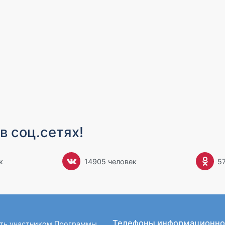
в соц.сетях!
к
14905 человек
5
Телефоны информационно
ать участником Программы