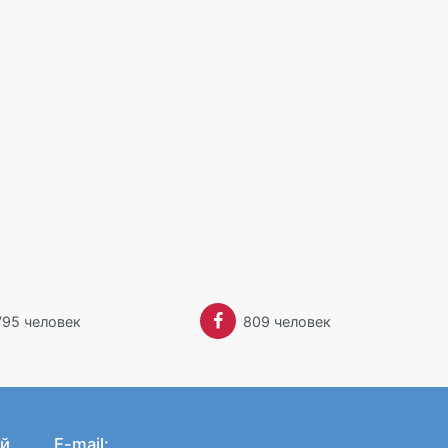
Забыли пароль?
795 человек
809 человек
й
E-mail: