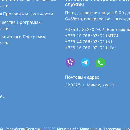
службы
ости
Понедельник-пятница с 9:00 до
а Программы лояльности
Суббота, воскресенье - выход
щества Программы
ости
+375 17 258-02-02 (Белтелеко
+375 29 766-02-02 (МТС)
новиться в Программе
+375 44 766-02-02 (А1)
ости
+375 25 766-02-02 (Life)
Почтовый адрес
220075, г. Минск, а/я 19
36»
 Республика Беларусь, 223060, Минская обл, Минский р-н, Новодворский с/с,