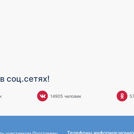
в соц.сетях!
к
14905 человек
5
Телефоны информационно
ать участником Программы