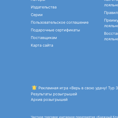
Фокусы и опыты
Кройка и шитье
Диетология
Экстрасенсорика и
лояльн
Издательства
Макраме. Бисероплетение
Учебные пособия по
ясновидение
Правил
медицине
Серии
Раскраски для взрослых
Преиму
Массаж. ЛФК
Рисование
Пользовательское соглашение
лояльн
Творческие блокноты
Подарочные сертификаты
Восста
Поставщикам
лояльн
Карта сайта
Рекламная игра «Верь в свою удачу! Тур 
Результаты розыгрышей
Архив розыгрышей
Частное торговое унитарное предприятие «Книжный Клуб»,