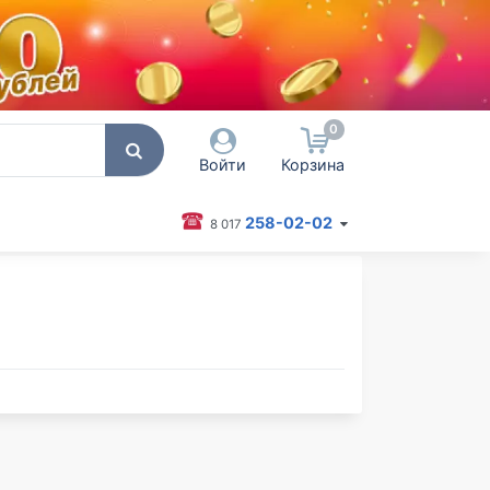
0
Войти
Корзина
258-02-02
8 017
 пользователя / Email
оль
Запомнить меня
Согласен на обработку
персональных данных
Войти