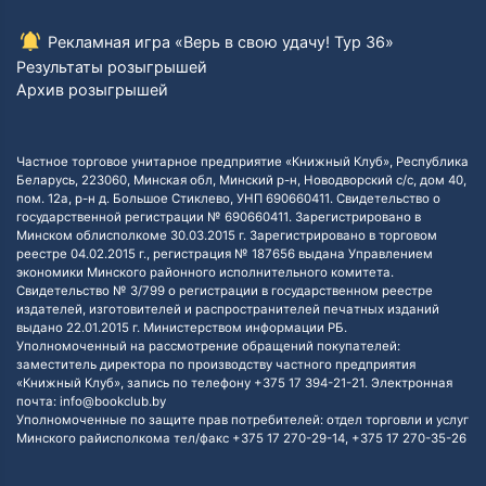
Рекламная игра «Верь в свою удачу! Тур 36»
Результаты розыгрышей
Архив розыгрышей
Частное торговое унитарное предприятие «Книжный Клуб», Республика
Беларусь, 223060, Минская обл, Минский р-н, Новодворский с/с, дом 40,
пом. 12а, р-н д. Большое Стиклево, УНП 690660411. Свидетельство о
государственной регистрации № 690660411. Зарегистрировано в
Минском облисполкоме 30.03.2015 г. Зарегистрировано в торговом
реестре 04.02.2015 г., регистрация № 187656 выдана Управлением
экономики Минского районного исполнительного комитета.
Свидетельство № 3/799 о регистрации в государственном реестре
издателей, изготовителей и распространителей печатных изданий
выдано 22.01.2015 г. Министерством информации РБ.
Уполномоченный на рассмотрение обращений покупателей:
заместитель директора по производству частного предприятия
«Книжный Клуб», запись по телефону +375 17 394-21-21. Электронная
почта: info@bookclub.by
Уполномоченные по защите прав потребителей: отдел торговли и услуг
Минского райисполкома тел/факс +375 17 270-29-14, +375 17 270-35-26