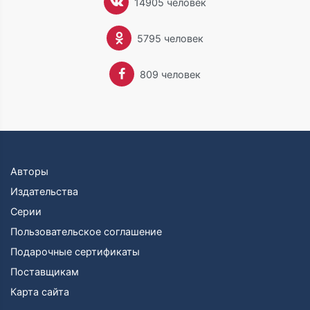
14905 человек
Награжден орденом Дружбы медалью Республики
Калмыкия «Навеки вместе». Лауреат первого
5795 человек
международного конкурса переводов тюркоязычной
поэзии «Ак торна», всероссийских литературных
премий: имени Александра Невского «России
809 человек
верные сыны», Бунинской, «Традиция», «Имперская
культура», имени Василия Тредиаковского, имени
Курмангазы Сагырбаева, «Русское поле»,
Славянского литературного форума «Золотой
витязь».
С 2004 по 2010 год был депутатом Астраханской
городской Думы. Пятнадцать лет руководит
Авторы
Астраханским региональным отделением Союза
Издательства
писателей России.
Серии
Пользовательское соглашение
Подарочные сертификаты
Поставщикам
Карта сайта