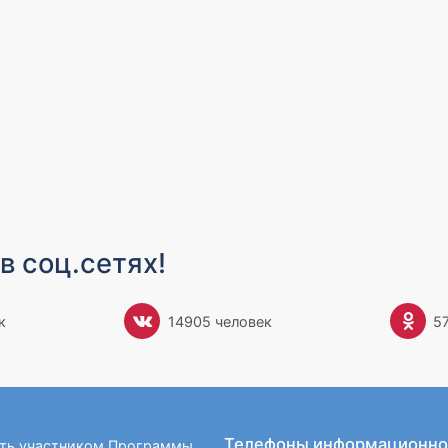
в соц.сетях!
к
14905 человек
5
Телефоны информационно
ать участником Программы