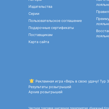
Фокусы и опыты
Кройка и шитье
Диетология
Экстрасенсорика и
лояльн
Издательства
Макраме. Бисероплетение
Учебные пособия по
ясновидение
Правил
медицине
Серии
Раскраски для взрослых
Преиму
Массаж. ЛФК
Рисование
Пользовательское соглашение
лояльн
Творческие блокноты
Подарочные сертификаты
Восста
Поставщикам
лояльн
Карта сайта
Рекламная игра «Верь в свою удачу! Тур 
Результаты розыгрышей
Архив розыгрышей
Частное торговое унитарное предприятие «Книжный Клуб»,