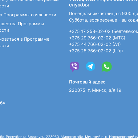
службы
ости
Понедельник-пятница с 9:00 до
а Программы лояльности
Суббота, воскресенье - выход
щества Программы
ости
+375 17 258-02-02 (Белтелеко
+375 29 766-02-02 (МТС)
новиться в Программе
+375 44 766-02-02 (А1)
ости
+375 25 766-02-02 (Life)
Почтовый адрес
220075, г. Минск, а/я 19
36»
 Республика Беларусь, 223060, Минская обл, Минский р-н, Новодворский с/с,