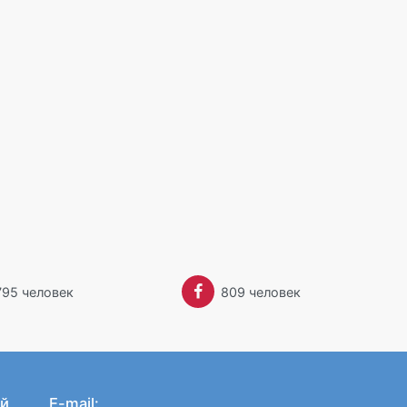
795 человек
809 человек
й
E-mail: