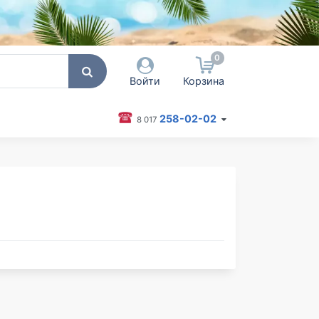
0
Войти
Корзина
258-02-02
8 017
 пользователя / Email
оль
Запомнить меня
Согласен на обработку
персональных данных
Войти
Забыли пароль?