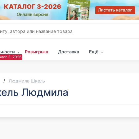
ьности
Розыгрыш
Доставка
Ещё
Имя
Пар
Людмила Шкель
ель Людмила