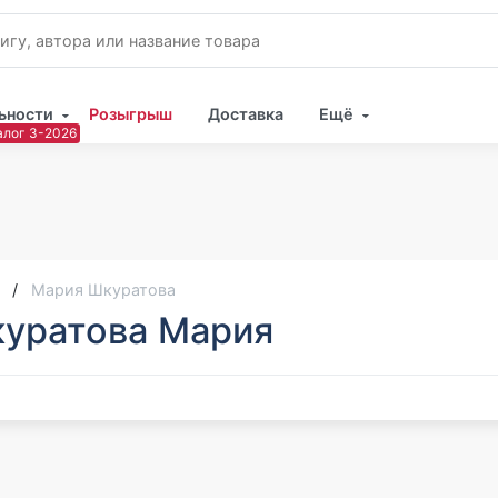
ьности
Розыгрыш
Доставка
Ещё
Имя
Пар
Мария Шкуратова
уратова Мария