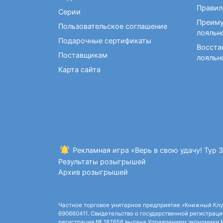
Фокусы и опыты
Правил
Серии
Преиму
Пользовательское соглашение
лояльн
Подарочные сертификаты
Восста
Поставщикам
лояльн
Карта сайта
Рекламная игра «Верь в свою удачу! Тур 
Результаты розыгрышей
Архив розыгрышей
Частное торговое унитарное предприятие «Книжный Клуб»,
690660411. Свидетельство о государственной регистрации
регистрация № 187656 выдана Управлением экономики Ми