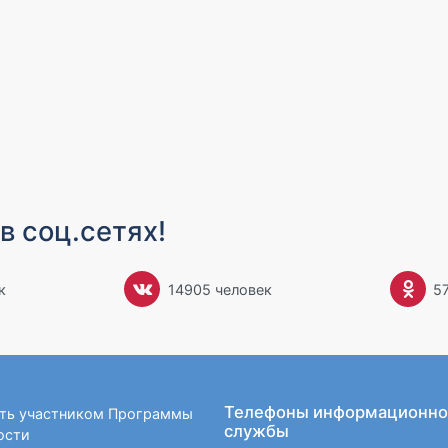
в соц.сетях!
к
14905 человек
5
Телефоны информационно
ать участником Программы
службы
ости