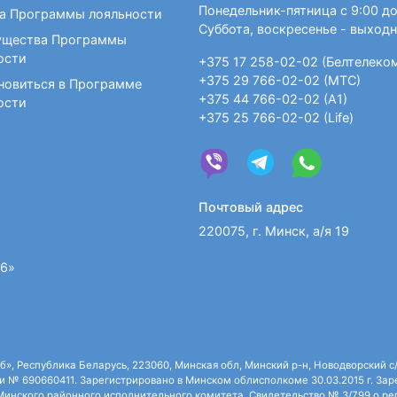
Понедельник-пятница с 9:00 до
а Программы лояльности
Суббота, воскресенье - выход
щества Программы
ости
+375 17 258-02-02 (Белтелеко
+375 29 766-02-02 (МТС)
новиться в Программе
+375 44 766-02-02 (А1)
ости
+375 25 766-02-02 (Life)
Почтовый адрес
220075, г. Минск, а/я 19
36»
 Республика Беларусь, 223060, Минская обл, Минский р-н, Новодворский с/с,
 № 690660411. Зарегистрировано в Минском облисполкоме 30.03.2015 г. Зарег
нского районного исполнительного комитета. Свидетельство № 3/799 о рег