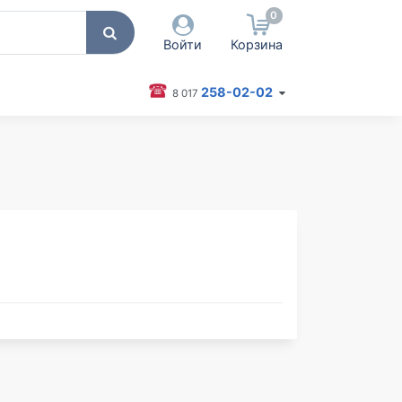
0
Войти
Корзина
258-02-02
8 017
 пользователя / Email
оль
Запомнить меня
Согласен на обработку
персональных данных
Войти
Забыли пароль?