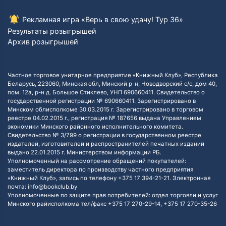
Рекламная игра «Верь в свою удачу! Тур 36»
Результаты розыгрышей
Архив розыгрышей
Частное торговое унитарное предприятие «Книжный Клуб», Республика
Беларусь, 223060, Минская обл, Минский р-н, Новодворский с/с, дом 40,
пом. 12а, р-н д. Большое Стиклево, УНП 690660411. Свидетельство о
государственной регистрации № 690660411. Зарегистрировано в
Минском облисполкоме 30.03.2015 г. Зарегистрировано в торговом
реестре 04.02.2015 г., регистрация № 187656 выдана Управлением
экономики Минского районного исполнительного комитета.
Свидетельство № 3/799 о регистрации в государственном реестре
издателей, изготовителей и распространителей печатных изданий
выдано 22.01.2015 г. Министерством информации РБ.
Уполномоченный на рассмотрение обращений покупателей:
заместитель директора по производству частного предприятия
«Книжный Клуб», запись по телефону +375 17 394-21-21. Электронная
почта: info@bookclub.by
Уполномоченные по защите прав потребителей: отдел торговли и услуг
Минского райисполкома тел/факс +375 17 270-29-14, +375 17 270-35-26