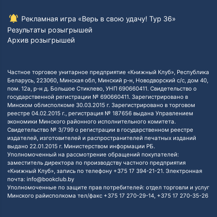
Рекламная игра «Верь в свою удачу! Тур 36»
Результаты розыгрышей
Архив розыгрышей
Частное торговое унитарное предприятие «Книжный Клуб», Республика
Беларусь, 223060, Минская обл, Минский р-н, Новодворский с/с, дом 40,
пом. 12а, р-н д. Большое Стиклево, УНП 690660411. Свидетельство о
государственной регистрации № 690660411. Зарегистрировано в
Минском облисполкоме 30.03.2015 г. Зарегистрировано в торговом
реестре 04.02.2015 г., регистрация № 187656 выдана Управлением
экономики Минского районного исполнительного комитета.
Свидетельство № 3/799 о регистрации в государственном реестре
издателей, изготовителей и распространителей печатных изданий
выдано 22.01.2015 г. Министерством информации РБ.
Уполномоченный на рассмотрение обращений покупателей:
заместитель директора по производству частного предприятия
«Книжный Клуб», запись по телефону +375 17 394-21-21. Электронная
почта: info@bookclub.by
Уполномоченные по защите прав потребителей: отдел торговли и услуг
Минского райисполкома тел/факс +375 17 270-29-14, +375 17 270-35-26