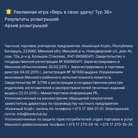
Рекламная игра «Верь в свою удачу! Тур 36»
Результаты розыгрышей
Архив розыгрышей
Частное торговое унитарное предприятие «Книжный Клуб», Республика
Беларусь, 223060, Минская обл, Минский р-н, Новодворский с/с, дом 40,
пом. 12а, р-н д. Большое Стиклево, УНП 690660411. Свидетельство о
государственной регистрации № 690660411. Зарегистрировано в
Минском облисполкоме 30.03.2015 г. Зарегистрировано в торговом
реестре 04.02.2015 г., регистрация № 187656 выдана Управлением
экономики Минского районного исполнительного комитета.
Свидетельство № 3/799 о регистрации в государственном реестре
издателей, изготовителей и распространителей печатных изданий
выдано 22.01.2015 г. Министерством информации РБ.
Уполномоченный на рассмотрение обращений покупателей:
заместитель директора по производству частного предприятия
«Книжный Клуб», запись по телефону +375 17 394-21-21. Электронная
почта: info@bookclub.by
Уполномоченные по защите прав потребителей: отдел торговли и услуг
Минского райисполкома тел/факс +375 17 270-29-14, +375 17 270-35-26