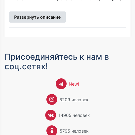
также ряда детских энциклопедий.Биолог по
образованию, много лет проработала в области
Развернуть описание
медицинской генетики. Другой сферой ее интересов
является философия. Является автором ряда работ
по философии и методологии науки, опубликованных
в научных изданиях Беларуси, России и Словакии,
участник международных философских
конференций.
Присоединяйтесь к нам в
соц.сетях!
New!
6209 человек
14905 человек
5795 человек