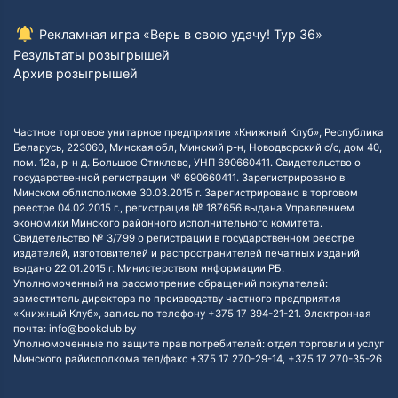
Рекламная игра «Верь в свою удачу! Тур 36»
Результаты розыгрышей
Архив розыгрышей
Частное торговое унитарное предприятие «Книжный Клуб», Республика
Беларусь, 223060, Минская обл, Минский р-н, Новодворский с/с, дом 40,
пом. 12а, р-н д. Большое Стиклево, УНП 690660411. Свидетельство о
государственной регистрации № 690660411. Зарегистрировано в
Минском облисполкоме 30.03.2015 г. Зарегистрировано в торговом
реестре 04.02.2015 г., регистрация № 187656 выдана Управлением
экономики Минского районного исполнительного комитета.
Свидетельство № 3/799 о регистрации в государственном реестре
издателей, изготовителей и распространителей печатных изданий
выдано 22.01.2015 г. Министерством информации РБ.
Уполномоченный на рассмотрение обращений покупателей:
заместитель директора по производству частного предприятия
«Книжный Клуб», запись по телефону +375 17 394-21-21. Электронная
почта: info@bookclub.by
Уполномоченные по защите прав потребителей: отдел торговли и услуг
Минского райисполкома тел/факс +375 17 270-29-14, +375 17 270-35-26