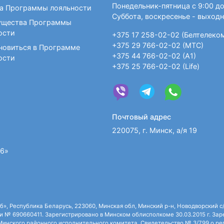
Понедельник-пятница с 9:00 до
а Программы лояльности
Суббота, воскресенье - выход
щества Программы
ости
+375 17 258-02-02 (Белтелеко
+375 29 766-02-02 (МТС)
новиться в Программе
+375 44 766-02-02 (А1)
ости
+375 25 766-02-02 (Life)
Почтовый адрес
220075, г. Минск, а/я 19
36»
 Республика Беларусь, 223060, Минская обл, Минский р-н, Новодворский с/с,
 № 690660411. Зарегистрировано в Минском облисполкоме 30.03.2015 г. Зарег
нского районного исполнительного комитета. Свидетельство № 3/799 о рег