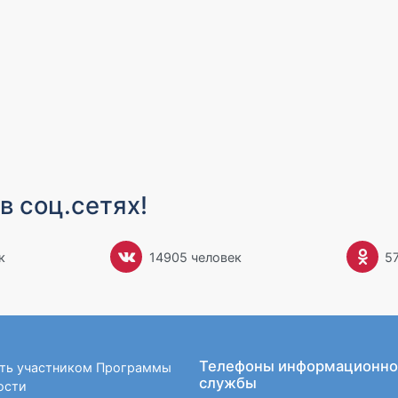
в соц.сетях!
к
14905 человек
5
Телефоны информационно
ать участником Программы
службы
ости