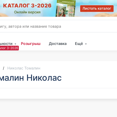
ьности
Розыгрыш
Доставка
Ещё
Имя
Пар
Николас Томалин
малин Николас