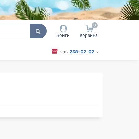
0
Войти
Корзина
258-02-02
8 017
 пользователя / Email
оль
Запомнить меня
Согласен на обработку
персональных данных
Войти
Забыли пароль?