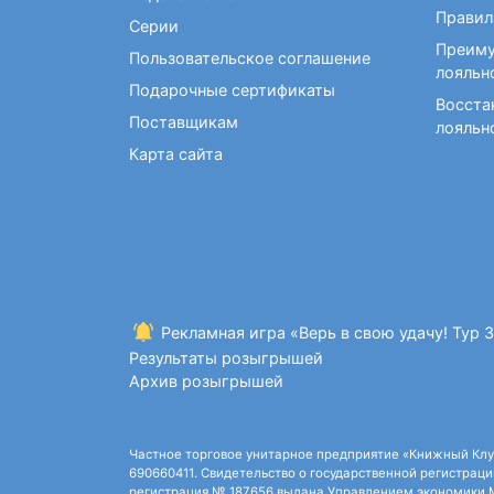
Фокусы и опыты
Правил
Серии
Преиму
Пользовательское соглашение
лояльн
Подарочные сертификаты
Восста
Поставщикам
лояльн
Карта сайта
Рекламная игра «Верь в свою удачу! Тур 
Результаты розыгрышей
Архив розыгрышей
Частное торговое унитарное предприятие «Книжный Клуб»,
690660411. Свидетельство о государственной регистрации
регистрация № 187656 выдана Управлением экономики Ми