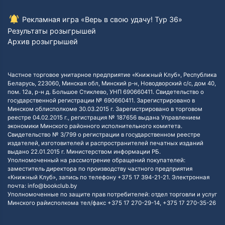
Рекламная игра «Верь в свою удачу! Тур 36»
Результаты розыгрышей
Архив розыгрышей
Частное торговое унитарное предприятие «Книжный Клуб», Республика
Беларусь, 223060, Минская обл, Минский р-н, Новодворский с/с, дом 40,
пом. 12а, р-н д. Большое Стиклево, УНП 690660411. Свидетельство о
государственной регистрации № 690660411. Зарегистрировано в
Минском облисполкоме 30.03.2015 г. Зарегистрировано в торговом
реестре 04.02.2015 г., регистрация № 187656 выдана Управлением
экономики Минского районного исполнительного комитета.
Свидетельство № 3/799 о регистрации в государственном реестре
издателей, изготовителей и распространителей печатных изданий
выдано 22.01.2015 г. Министерством информации РБ.
Уполномоченный на рассмотрение обращений покупателей:
заместитель директора по производству частного предприятия
«Книжный Клуб», запись по телефону +375 17 394-21-21. Электронная
почта: info@bookclub.by
Уполномоченные по защите прав потребителей: отдел торговли и услуг
Минского райисполкома тел/факс +375 17 270-29-14, +375 17 270-35-26