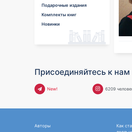
Сказки
Триллеры
Маникюр и педикюр
Воспитание и психология
Кулинария
Мир тайн и загадок
Подарочные издания
Сборники задач и
Детские детективы
Русские народные сказки
Азбуки
Фантастика и фэнтези
Здоровье и питание
Выпечка и десерты
Рукоделие. Творчество
Эзотерика.
упражнений
Классическая литература
Сказки зарубежных
Комплекты книг
Буквари
ребенка
Литература на
Консервирование
Вязание
Медицина и здоровье
Парапсихология
Духовная литература
Книги для чтения
для детей
писателей
Детские энциклопедии
иностранных языках
Методики раннего
Кулинария. Разное
Новинки
Конструирование из
Популярная медицина
Фитнес и спорт
Астрология и гороскопы
Философские науки.
Книги по фильмам и
Сказки народов мира
Комиксы
развития
бумаги
Кулинарные рецепты
Медицинские истории
Шахматы
Гадание по рунам
Социология
мультфильмам
Сказки русских писателей
Мифы
Раскраски для взрослых
Народная медицина
Гадания. Карты Таро
Мистика и ужасы для
Развивающие книги
Диетология
детей
Магия и колдовство
Первые книги малыша
Творчество и хобби
Повести и рассказы
Парапсихология и
Мышление, логика,
Альбомы, ежедневники,
эзотерика
Приключения для детей
память, внимание
дневнички
Сонники
Сборники и хрестоматии
Присоединяйтесь к нам 
Общее развитие
Игры и головоломки
для детей
Эзотерические знания
Моторика, сенсорика
Рисование
Современная проза для
Экстрасенсорика и
Подготовка к школе
Раскраски
детей
ясновидение
New!
6209 челове
Иностранные языки
Лепка
Фантастика и фэнтези для
Поделки
детей
Бумажное творчество
Стихи, потешки, песенки
Книги с наклейками
Советы девочкам и
Авторы
Как ст
мальчикам
лояльн