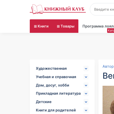
Книги
Товары
Программа лоял
Автор
Художественная
Ве
литература
Учебная и справочная
Мировая классика
литература
Дом, досуг, хобби
Современные авторы
Самоучители
Сад и огород
Историко-
Прикладная литература
Справочники
Лунные календари
Ремонт и дизайн
приключенческие романы
Психология
Дошкольное образование
Детские
Дизайн. Интерьер
Романы о любви
Красота
Бизнес-литература
Школьное образование
Художественная
Детективы
Диеты
Книги для родителей
Домоводство
История и факты
Тесты и тренажеры
Энциклопедии
литература для детей