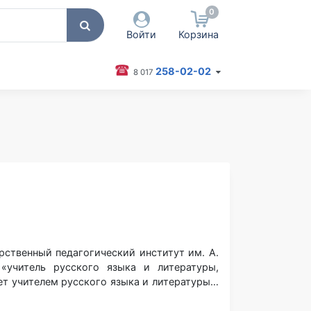
0
Войти
Корзина
258-02-02
8 017
 пользователя / Email
оль
Запомнить меня
Согласен на обработку
персональных данных
Войти
Забыли пароль?
рственный педагогический институт им. А.
«учитель русского языка и литературы,
ет учителем русского языка и литературы в
«Средняя школа № 38 г. Могилева», имеет
 Активно использует в своей работе