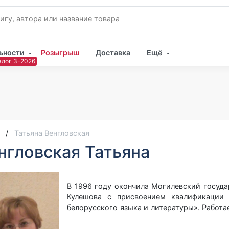
ьности
Розыгрыш
Доставка
Ещё
Имя
Пар
Татьяна Венгловская
нгловская Татьяна
В 1996 году окончила Могилевский госуда
Кулешова с присвоением квалификации 
белорусского языка и литературы». Работа
государственном учреждении образования 
первую квалификационную категорию.