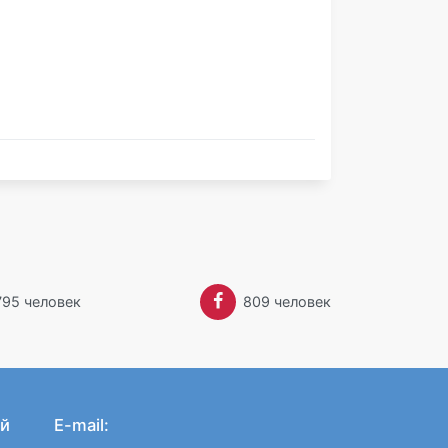
одики, сотрудничает с Могилевским
итетом, занимается профсоюзной работой.
вляется экскурсоводом, аттестованным
едагогическое кредо: «Ничему тому, что
ет сделать учитель, – это указать дорожки»
795 человек
809 человек
й
E-mail: