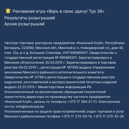
Рекламная игра «Верь в свою удачу! Тур 36»
Результаты розыгрышей
Архив розыгрышей
Частное торговое унитарное предприятие «Книжный Клуб», Республика
Беларусь, 223060, Минская обл, Минский р-н, Новодворский с/с, дом 40,
пом. 12а, р-н д. Большое Стиклево, УНП 690660411. Свидетельство о
государственной регистрации № 690660411. Зарегистрировано в
Минском облисполкоме 30.03.2015 г. Зарегистрировано в торговом
реестре 04.02.2015 г., регистрация № 187656 выдана Управлением
экономики Минского районного исполнительного комитета.
Свидетельство № 3/799 о регистрации в государственном реестре
издателей, изготовителей и распространителей печатных изданий
выдано 22.01.2015 г. Министерством информации РБ.
Уполномоченный на рассмотрение обращений покупателей:
заместитель директора по производству частного предприятия
«Книжный Клуб», запись по телефону +375 17 394-21-21. Электронная
почта: info@bookclub.by
Уполномоченные по защите прав потребителей: отдел торговли и услуг
Минского райисполкома тел/факс +375 17 270-29-14, +375 17 270-35-26