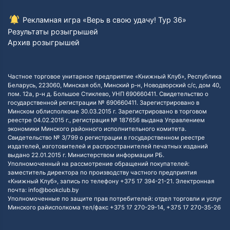
Рекламная игра «Верь в свою удачу! Тур 36»
Результаты розыгрышей
Архив розыгрышей
Частное торговое унитарное предприятие «Книжный Клуб», Республика
Беларусь, 223060, Минская обл, Минский р-н, Новодворский с/с, дом 40,
пом. 12а, р-н д. Большое Стиклево, УНП 690660411. Свидетельство о
государственной регистрации № 690660411. Зарегистрировано в
Минском облисполкоме 30.03.2015 г. Зарегистрировано в торговом
реестре 04.02.2015 г., регистрация № 187656 выдана Управлением
экономики Минского районного исполнительного комитета.
Свидетельство № 3/799 о регистрации в государственном реестре
издателей, изготовителей и распространителей печатных изданий
выдано 22.01.2015 г. Министерством информации РБ.
Уполномоченный на рассмотрение обращений покупателей:
заместитель директора по производству частного предприятия
«Книжный Клуб», запись по телефону +375 17 394-21-21. Электронная
почта: info@bookclub.by
Уполномоченные по защите прав потребителей: отдел торговли и услуг
Минского райисполкома тел/факс +375 17 270-29-14, +375 17 270-35-26