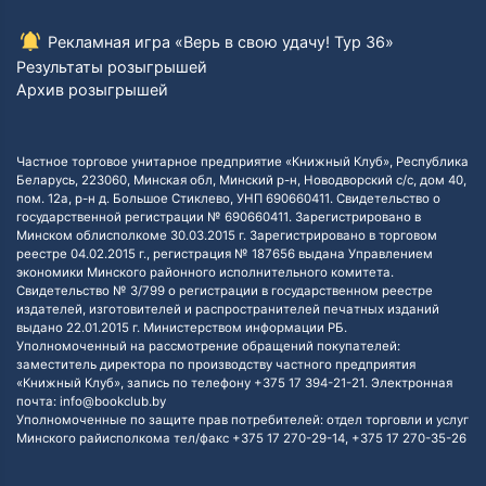
Рекламная игра «Верь в свою удачу! Тур 36»
Результаты розыгрышей
Архив розыгрышей
Частное торговое унитарное предприятие «Книжный Клуб», Республика
Беларусь, 223060, Минская обл, Минский р-н, Новодворский с/с, дом 40,
пом. 12а, р-н д. Большое Стиклево, УНП 690660411. Свидетельство о
государственной регистрации № 690660411. Зарегистрировано в
Минском облисполкоме 30.03.2015 г. Зарегистрировано в торговом
реестре 04.02.2015 г., регистрация № 187656 выдана Управлением
экономики Минского районного исполнительного комитета.
Свидетельство № 3/799 о регистрации в государственном реестре
издателей, изготовителей и распространителей печатных изданий
выдано 22.01.2015 г. Министерством информации РБ.
Уполномоченный на рассмотрение обращений покупателей:
заместитель директора по производству частного предприятия
«Книжный Клуб», запись по телефону +375 17 394-21-21. Электронная
почта: info@bookclub.by
Уполномоченные по защите прав потребителей: отдел торговли и услуг
Минского райисполкома тел/факс +375 17 270-29-14, +375 17 270-35-26