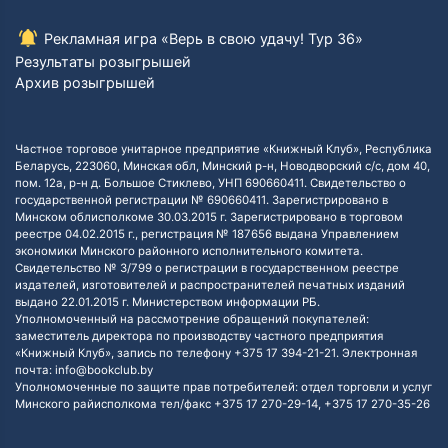
Рекламная игра «Верь в свою удачу! Тур 36»
Результаты розыгрышей
Архив розыгрышей
Частное торговое унитарное предприятие «Книжный Клуб», Республика
Беларусь, 223060, Минская обл, Минский р-н, Новодворский с/с, дом 40,
пом. 12а, р-н д. Большое Стиклево, УНП 690660411. Свидетельство о
государственной регистрации № 690660411. Зарегистрировано в
Минском облисполкоме 30.03.2015 г. Зарегистрировано в торговом
реестре 04.02.2015 г., регистрация № 187656 выдана Управлением
экономики Минского районного исполнительного комитета.
Свидетельство № 3/799 о регистрации в государственном реестре
издателей, изготовителей и распространителей печатных изданий
выдано 22.01.2015 г. Министерством информации РБ.
Уполномоченный на рассмотрение обращений покупателей:
заместитель директора по производству частного предприятия
«Книжный Клуб», запись по телефону +375 17 394-21-21. Электронная
почта: info@bookclub.by
Уполномоченные по защите прав потребителей: отдел торговли и услуг
Минского райисполкома тел/факс +375 17 270-29-14, +375 17 270-35-26