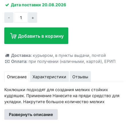
Дата поставки
20.08.2026
-
+
Добавить в корзину
Добавлено!
Доставка:
курьером
,
в пункты выдачи
,
почтой
Оплата:
при получении (наличными, картой)
,
ЕРИП
Описание
Характеристики
Отзывы
Коклюшки подходят для создания мелких стойких
кудряшек. Применение Нанесите на пряди средство для
укладки. Накрутите большое количество мелких
коклюшек. Просушите волосы феном, чередуя холодный
и горячий воздух. Распустите волосы, немного
Развернуть описание
расчешите. Снимайте бигуди очень аккуратно, медленно
по одной. Мелкие кудряшки готовы! При этом вам не