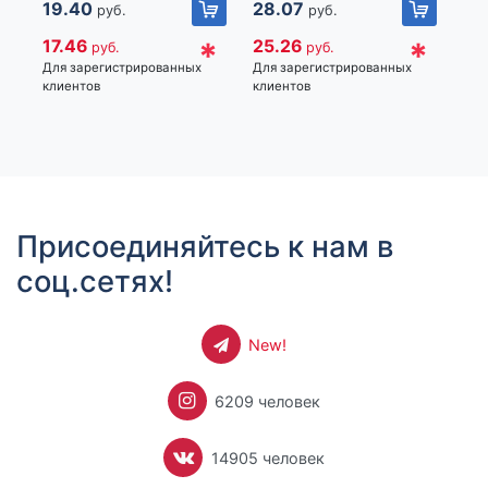
19.40
28.07
24
руб.
руб.
фруктовый лимонад,
номер 781, Чаочжоу Норс Роад, Иу Сити, Чжэцйан, Китай
URAL LAB
Импортер: Частное торговое унитарное предприятие
*
*
17.46
25.26
22
руб.
руб.
«Книжный Клуб», Республика Беларусь, 223060, Минская
Для зарегистрированных
Для зарегистрированных
Для
клиентов
клиентов
кли
обл., Минский р-н, Новодворский с/с, дом 40, помещение
12а
Присоединяйтесь к нам в
соц.сетях!
New!
6209 человек
14905 человек