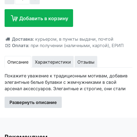
Добавить в корзину
Добавлено!
Доставка:
курьером
,
в пункты выдачи
,
почтой
Оплата:
при получении (наличными, картой)
,
ЕРИП
Описание
Характеристики
Отзывы
Покажите уважение к традиционным мотивам, добавив
элегантные белые булавки с жемчужниками в свой
арсенал аксессуаров. Элегантные и строгие, они стали
важным атрибутом официального стиля,
подчеркивающим статус и высокий вкус.
Развернуть описание
Характеристика аксессуара: Символизм:
Инкрустированная белым жемчугом булавка напомнит о
прошлом, одновременно являясь актуальным и
востребованным аксессуаром сегодняшнего дня.
Металлическая основа: Благодаря качественной