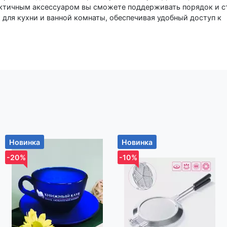
актичным аксессуаром вы сможете поддерживать порядок и с
н гармонично впишется в любой интерьер, а устойчивая
ность в использовании. Держатель легко перемещается и под
го незаменимым элементом в вашем интерьере. Обновите
 нашим настольным держателем для полотенец! Дополнительно
не составит труда – достаточно просто протирать его влажн
ация Держатель для бумажных полотенец настольный - 1 шт. 
овару, Вы всегда можете позвонить в нашу информационную с
 наши сотрудники ответят на все интересующие вас вопросы.
Новинка
Новинка
-20%
-10%
р-н, Новодворский с/с, дом 40, помещение 12а