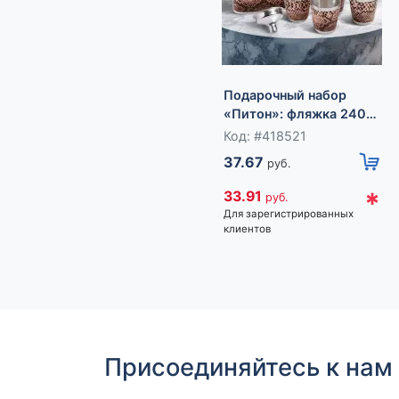
Подарочный набор
«Питон»: фляжка 240
мл, 4 рюмки, воронка
Код: #418521
37.67
руб.
*
33.91
руб.
Для зарегистрированных
клиентов
Присоединяйтесь к нам 