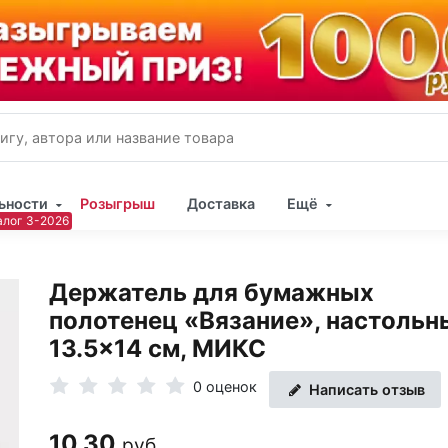
ьности
Розыгрыш
Доставка
Ещё
Имя
Держатель для бумажных
Пар
полотенец «Вязание», настольн
13.5×14 см, МИКС
0 оценок
Написать отзыв
10.30
руб.