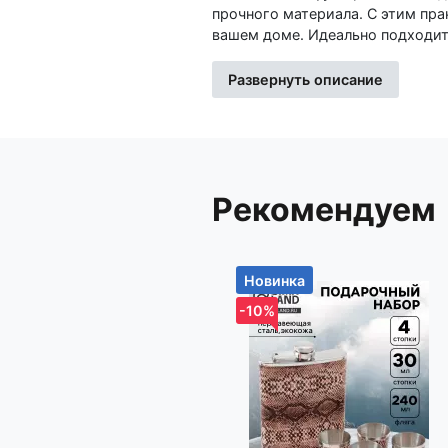
прочного материала. С этим пр
вашем доме. Идеально подходит для кухни и ванной комнаты, обеспечивая удобный доступ к
полотенцам. Его стильный дизай
конструкция гарантирует надеж
Развернуть описание
для любого места, что делает е
пространство и добавьте удобство с
Регулярный уход за держателем 
салфеткой или губкой. Комплект
вас есть вопросы по данному т
Рекомендуем
(озвучив код товара: 417916) и
Изготовитель: Иу Жусима Крафтс Кампани Лимитед, ФЗ, номер 781, Чаочжоу Норс Роад, Иу Сити,
Чжэцйан, Китай
Новинка
Импортер: Частное торговое унитарное предприятие «Книжный Клуб», Республика Беларусь,
-10%
223060, Минская обл., Минский 