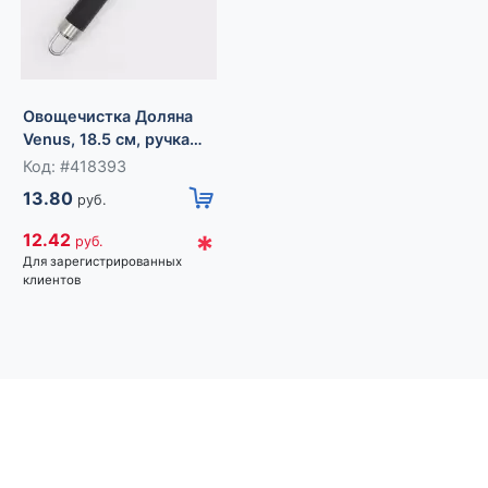
Венчик для взбивания
Овощечистка Доляна
Доляна «Профи», 25
Venus, 18.5 см, ручка
см, голубой
Код: #418390
софт тач, чёрная
Код: #418393
10.60
руб.
13.80
руб.
*
9.54
руб.
*
12.42
руб.
Для зарегистрированных
Для зарегистрированных
клиентов
клиентов