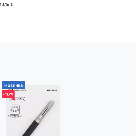
тиль в
ходит
ой
Если у
лужбу
Новинка
Новинка
-10%
-10%