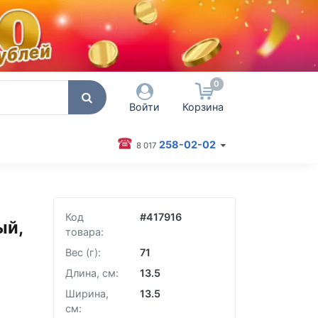
0
Войти
Корзина
258-02-02
8 017
 пользователя / Email
оль
Код
#
417916
ый,
товара:
Запомнить меня
Вес (г):
71
Согласен на обработку
Длина, см:
13.5
персональных данных
Ширина,
13.5
Войти
см: