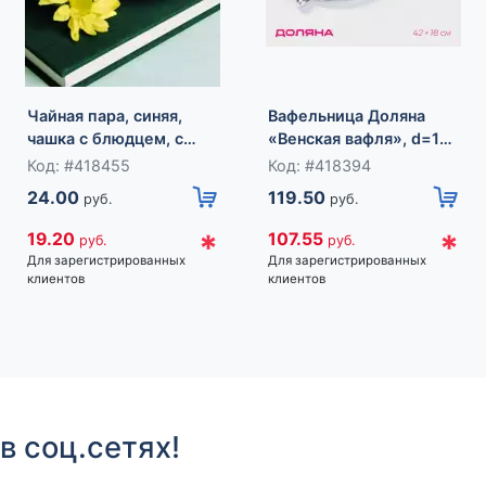
Чайная пара, синяя,
Вафельница Доляна
чашка с блюдцем, с
«Венская вафля», d=18
нанесенным логопитом.
см, алюминий,
Код: #418455
Код: #418394
серебристая
24.00
119.50
руб.
руб.
*
*
19.20
107.55
руб.
руб.
Для зарегистрированных
Для зарегистрированных
клиентов
клиентов
в соц.сетях!