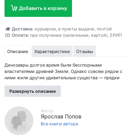
Добавить в корзину
Добавлено!
Доставка:
курьером
,
в пункты выдачи
,
почтой
Оплата:
при получении (наличными, картой)
,
ЕРИП
Описание
Характеристики
Отзывы
Динозавры долгое время были бесспорными
властителями древней Земли. Однако совсем рядом с
ними жили другие удивительные существа — предки
современных животных, растений, рыб и насекомых! И
хотя многие из них исчезли вместе с гигантскими
Развернуть описание
рептилиями, некоторые «живые ископаемые»
существуют по сей день. Давай познакомимся с
невероятными соседями динозавров!
Автор
Ярослав Попов
Книги серии «Путешествие с динозаврами: древний мир
Все книги автора
от А до Я»: