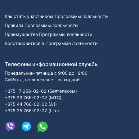
товару. Для вашего удобства при оформлении заказа по
телефону назовите код товара: 417957
Как стать участником Программы лояльности
Изготовитель: Иу Жусима Крафтс Кампани Лимитед, ФЗ,
Правила Программы лояльности
номер 781, Чаочжоу Норс Роад, Иу Сити, Чжэцйан, Китай
Преимущества Программы лояльности
Импортер: Частное торговое унитарное предприятие
Восстановиться в Программе лояльности
«Книжный Клуб», Республика Беларусь, 223060, Минская
обл., Минский р-н, Новодворский с/с, дом 40, помещение
12а
Телефоны информационной службы
Понедельник-пятница с 9:00 до 19:00
Суббота, воскресенье - выходной
+375 17 258-02-02 (Белтелеком)
+375 29 766-02-02 (МТС)
+375 44 766-02-02 (А1)
+375 25 766-02-02 (Life)