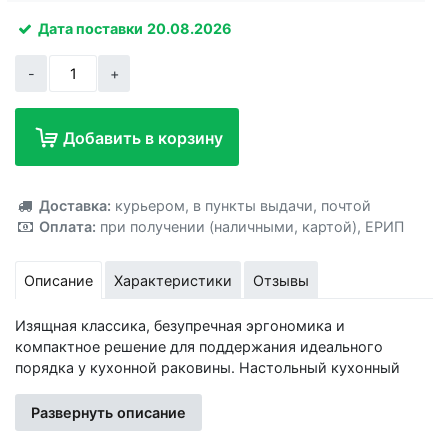
Дата поставки
20.08.2026
-
+
Добавить в корзину
Добавлено!
Доставка:
курьером
,
в пункты выдачи
,
почтой
Оплата:
при получении (наличными, картой)
,
ЕРИП
Описание
Характеристики
Отзывы
Изящная классика, безупречная эргономика и
компактное решение для поддержания идеального
порядка у кухонной раковины. Настольный кухонный
диспенсер от бренда «Доляна» из утонченной коллекции
«Элегия» объемом 200 мл — это миниатюрный и
Развернуть описание
стильный органайзер, созданный для эстетичного