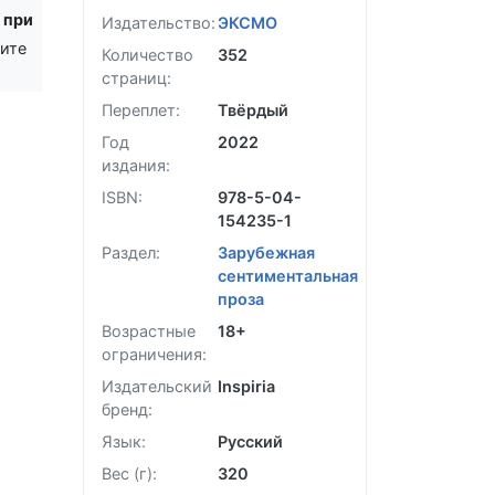
в
при
Издательство:
ЭКСМО
дите
Количество
352
страниц:
Переплет:
Твёрдый
Год
2022
издания:
ISBN:
978-5-04-
154235-1
Раздел:
Зарубежная
сентиментальная
проза
Возрастные
18+
ограничения:
Издательский
Inspiria
бренд:
Язык:
Русский
Вес (г):
320