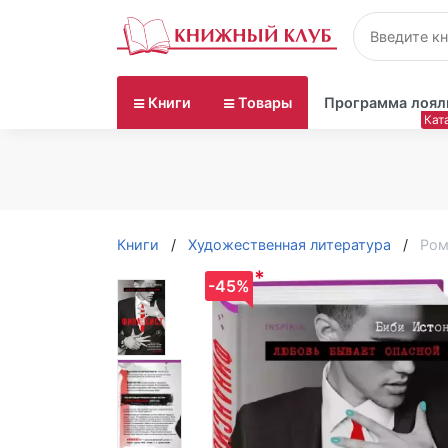
Книги
Товары
Программа лоял
Книги
Художественная литература
Ром
*
-45%