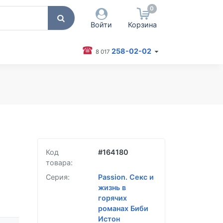
0
Войти
Корзина
258-02-02
8 017
 пользователя / Email
оль
Запомнить меня
Согласен на обработку
персональных данных
Код
#
164180
Войти
товара:
Забыли пароль?
Серия:
Passion. Секс и
жизнь в
горячих
романах Биби
Истон