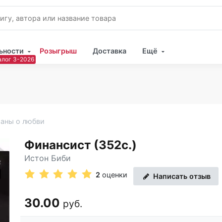
ьности
Розыгрыш
Доставка
Ещё
Имя
Пар
аны о любви
Финансист (352с.)
Истон Биби
2
оценки
Написать отзыв
30.00
руб.