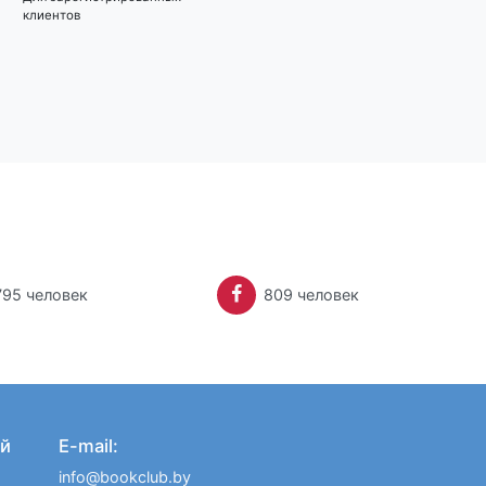
клиентов
*
27.18
руб.
Для зарегистрированных
клиентов
795 человек
809 человек
й
E-mail:
info@bookclub.by