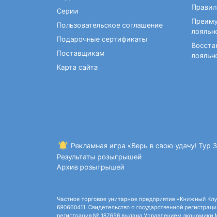
Правил
Серии
Преиму
Пользовательское соглашение
лояльн
Подарочные сертификаты
Восста
Поставщикам
лояльн
Карта сайта
Рекламная игра «Верь в свою удачу! Тур 
Результаты розыгрышей
Архив розыгрышей
Частное торговое унитарное предприятие «Книжный Клуб»,
690660411. Свидетельство о государственной регистрации
регистрация № 187656 выдана Управлением экономики Ми