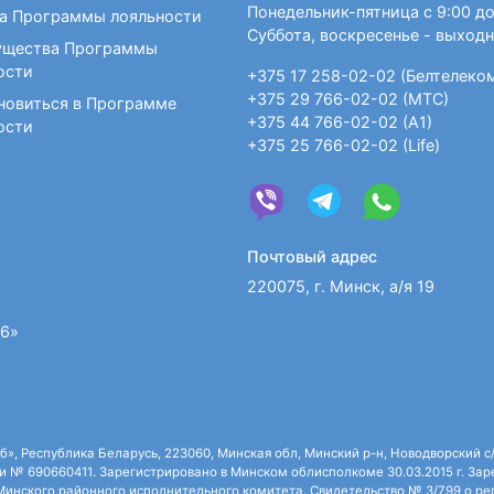
Понедельник-пятница с 9:00 до
а Программы лояльности
Суббота, воскресенье - выход
щества Программы
ости
+375 17 258-02-02 (Белтелеко
+375 29 766-02-02 (МТС)
новиться в Программе
+375 44 766-02-02 (А1)
ости
+375 25 766-02-02 (Life)
Почтовый адрес
220075, г. Минск, а/я 19
36»
 Республика Беларусь, 223060, Минская обл, Минский р-н, Новодворский с/с,
 № 690660411. Зарегистрировано в Минском облисполкоме 30.03.2015 г. Зарег
нского районного исполнительного комитета. Свидетельство № 3/799 о рег