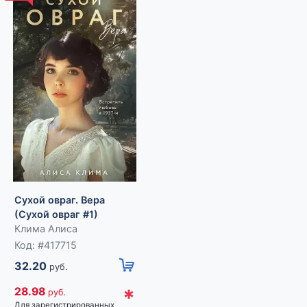
 —
аза по
5
Сухой овраг. Вера
Сломанная защита
(Сухой овраг #1)
(Порочная власть #1)
Клима Алиса
Вечная Ольга
Код: #417715
32.20
руб.
Код: #417713
*
28.98
руб.
30.20
руб.
Для зарегистрированных