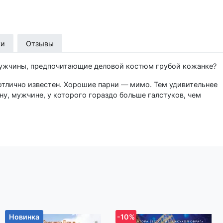
ки
Отзывы
 мужчины, предпочитающие деловой костюм грубой кожанке?
лично известен. Хорошие парни — мимо. Тем удивительнее
ону, мужчине, у которого гораздо больше галстуков, чем
ет парфюмом, а не сигаретами.
 на шутку заинтересована его личностью. Почему он избегает
т шумиху и веселье? Желание Биби проникнуть в голову Кена
кает в кое-что больше…. Романтический интерес?
в своей жизни новую страницу.
 роман и часть цикла «44 главы о 4 мужчинах».
холога, чтобы написать цикл романов об отношениях.
Новинка
-10%
о 4 мужчинах» попал в Топ-100 бестселлеров США, по его мо