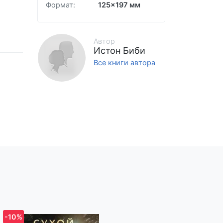
Формат:
125x197 мм
Автор
Истон Биби
Все книги автора
-10%
-10%
тивам