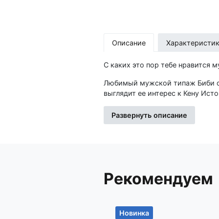
Описание
Характеристи
С каких это пор тебе нравится
Любимый мужской типаж Биби от
выглядит ее интерес к Кену Ист
татуировок, и от которого пахн
Развернуть описание
Психолог по призванию, Биби не
привязанностей? Почему не люби
незаметно для нее самой перете
Кажется, Биби наконец открыла 
Рекомендуем
«Финансист» — самостоятельный
Биби Истон оставила работу пси
Новинка
Уже дебютный роман «44 главы 