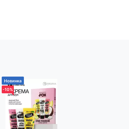
нию.
го
м.
ладает
анью
й
ой
Новинка
Новинка
-10%
-10%
ссах.
ивать,
ости,