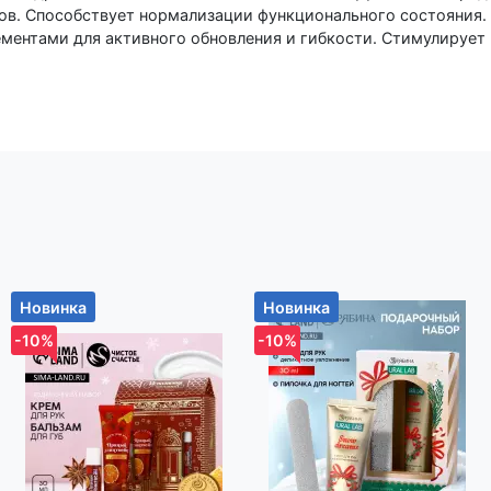
ов. Способствует нормализации функционального состояния.
ментами для активного обновления и гибкости. Стимулирует
ей, препятствует развитию деструктивных процессов и старе
-бальзама обеспечены высокой биологической активностью е
адающих выраженным положительным комплексным действие
lustre) - лекарственное растение с выраженным
иальным, обезболивающим, противовоспалительным,
ическим, противоотечным и регенерирующим действием. Об
 структурный компонент
 (хондропротектор) его клеток. Вырабатывается хрящевой тк
ть хряща, предотвращает его высыхание. Обеспечивает
ойства суставных поверхностей, улучшает качество суставно
и).Глюкозамина гидрохлорид – неотъемлемый элемент хрящев
Новинка
Новинка
хондроитина, улучшает обменные процессы в суставах.
озаминоглюканов, необходимых для восстановления хряща.
-10%
-10%
ежденного хряща при воспалительных и деструктивных проце
ет
довое название растения Symphytum officinale (греч.) - сращ
рацию костей и хряща, улучшает качество синовиальной жидк
ия (ладанное дерево) обладает выраженными
птическими свойствами. В древнем Китае, Египте, Индии по