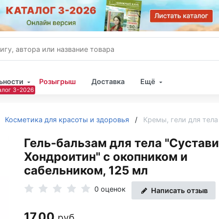
ьности
Розыгрыш
Доставка
Ещё
Имя
Косметика для красоты и здоровья
Кремы, гели для тела
Пар
Гель-бальзам для тела "Сустави
Хондроитин" с окопником и
сабельником, 125 мл
0 оценок
Написать отзыв
17.00
руб.