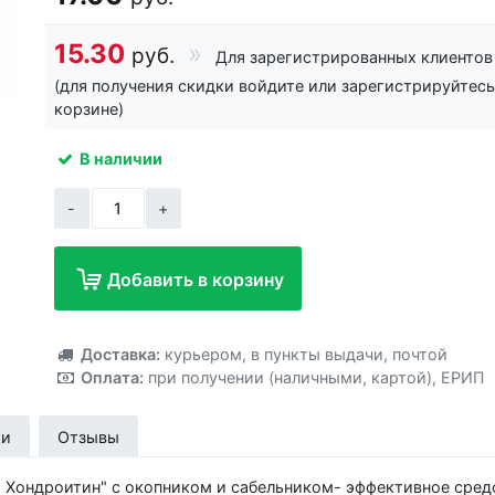
15.30
руб.
Для зарегистрированных клиентов
(для получения скидки войдите или зарегистрируйтесь
корзине)
В наличии
-
+
Добавить в корзину
Добавлено!
Доставка:
курьером
,
в пункты выдачи
,
почтой
Оплата:
при получении (наличными, картой)
,
ЕРИП
ки
Отзывы
т Хондроитин" с окопником и сабельником- эффективное сред