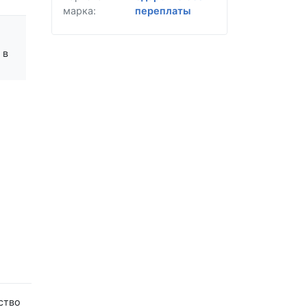
марка:
переплаты
 в
ство