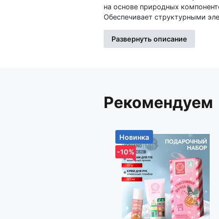
на основе природных компонент
Обеспечивает структурными эле
естественную регенерацию ткан
Действие и эффективность геля
Развернуть описание
натуральных компонентов, обл
Сабельник болотный (Comarum pa
биостимулирующим, антибактер
солевыводящим, противоревмат
многочисленными лечебными свойствами. Хондроитин сульфат - основной
Рекомендуем
хряща и естественный защитник
суставов. Повышает влагоемкос
механические и эластические св
смазки (синовиальной жидкост
Новинка
ткани. Обеспечивает выработку 
Стимулирует производство глюк
-10%
Способствует регенерации повр
Окопник (Sýmphytum) благодаря рекордному количеству аллантоина, эффективно восстанавлива
поврежденные ткани, отсюда и ро
соединять. Стимулирует регене
заживляет суставные микротравмы. Босвел
противовоспалительными, антисе