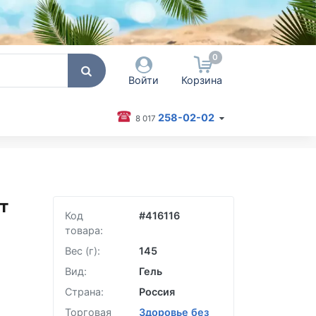
0
Войти
Корзина
258-02-02
8 017
 пользователя / Email
оль
т
Код
#
416116
Запомнить меня
товара:
Согласен на обработку
персональных данных
Вес (г):
145
Вид:
Гель
Войти
Страна:
Россия
Забыли пароль?
Торговая
Здоровье без