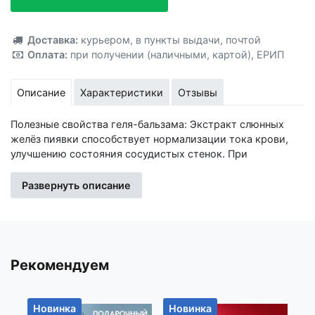
Добавлено!
Доставка:
курьером
,
в пункты выдачи
,
почтой
Оплата:
при получении (наличными, картой)
,
ЕРИП
Описание
Характеристики
Отзывы
Полезные свойства геля-бальзама: Экстракт слюнных
желёз пиявки способствует нормализации тока крови,
улучшению состояния сосудистых стенок. При
проблемных венах, варикозе, экстракт пиявки поможет
облегчить неприятные ощущения, ослабит
Развернуть описание
воспалительные процессы. Конский каштан (эскулус)
содержит природный регулятор работы поверхностных
вен — гликозид эскулин. Экстракт конского каштана
помогает снизить риск возникновения тромбов и отёков
ног. Троксерутин обладает венотонизирующим,
Рекомендуем
противовоспалительным, противоотёчным действием.
Охлаждающий эффект расслабляет мышцы,
способствует снятию ощущения тяжести в ногах. Меры
Новинка
Новинка
Н