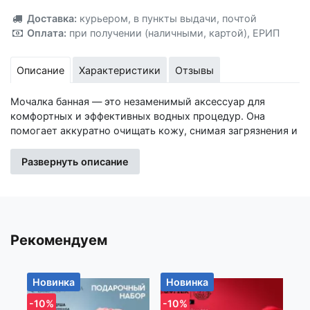
Добавлено!
Доставка:
курьером
,
в пункты выдачи
,
почтой
Оплата:
при получении (наличными, картой)
,
ЕРИП
Описание
Характеристики
Отзывы
Мочалка банная — это незаменимый аксессуар для
комфортных и эффективных водных процедур. Она
помогает аккуратно очищать кожу, снимая загрязнения и
мертвые клетки, а также способствует улучшению
кровообращения. Преимущества: Банная мочалка
Развернуть описание
обладает хорошей эластичностью и легко пенится. При
использовании мочалки кожа не только очищается, но и
получает дополнительный массаж, что способствует
расслаблению и улучшению состояния кожи. Способ
применения: Намочите мочалку в теплой воде. Нанесите
Рекомендуем
на нее немного моющего средства (гель для душа или
мыло). Легкими круговыми движениями массируйте
кожу, улучшая ее очищение и подготовку к дальнейшему
Новинка
Новинка
Н
уходу. После использования тщательно ополосните
-10%
-10%
-1
мочалку и дайте ей высохнуть. Если у вас есть вопросы