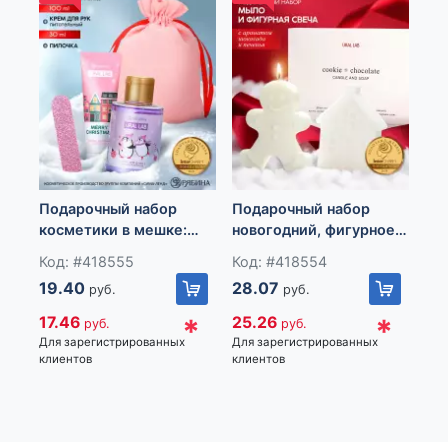
по данному товару, Вы всегда можете позвонить в нашу
информационную службу (озвучив код товара: 417518) и
наши сотрудники ответят на все интересующие вас
вопросы.
Импортер: Частное торговое унитарное предприятие
«Книжный Клуб», Республика Беларусь, 223060, Минская
обл., Минский р-н, Новодворский с/с, дом 40, помещение
12а
Подарочный набор
Подарочный набор
По
косметики в мешке:
новогодний, фигурное
но
крем для рук, пилочка,
мыло, фигурная свеча,
сн
Код: #418555
Код: #418554
Ко
гель для душа, аромат
URAL LAB
св
19.40
28.07
24
руб.
руб.
фруктовый лимонад,
URAL LAB
*
*
17.46
25.26
22
руб.
руб.
Для зарегистрированных
Для зарегистрированных
Для
клиентов
клиентов
кли