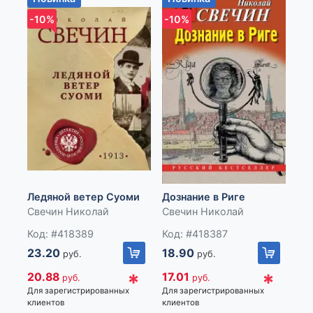
-10%
-10%
-1
Уб
це
Ледяной ветер Суоми
Дознание в Риге
Св
Свечин Николай
Свечин Николай
Ко
Код: #418389
Код: #418387
18
23.20
18.90
руб.
руб.
17
*
*
20.88
17.01
руб.
руб.
Для
Для зарегистрированных
Для зарегистрированных
кли
клиентов
клиентов