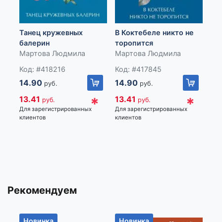
Импортер: Частное торговое унитарное предприятие
«Книжный Клуб», Республика Беларусь, 223060, Минская
Би
обл., Минский р-н, Новодворский с/с, дом 40, помещение
Танец кружевных
В Коктебеле никто не
Лю
12а, р-н д. Большое Стиклево
балерин
торопится
Мартова Людмила
Мартова Людмила
Ко
16
Код: #418216
Код: #417845
14.90
14.90
руб.
руб.
14
Для
*
*
13.41
13.41
руб.
руб.
кли
Для зарегистрированных
Для зарегистрированных
клиентов
клиентов
Рекомендуем
Новинка
Новинка
Н