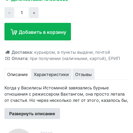
-
+
Добавить в корзину
Добавлено!
Доставка:
курьером
,
в пункты выдачи
,
почтой
Оплата:
при получении (наличными, картой)
,
ЕРИП
Описание
Характеристики
Отзывы
Когда у Василисы Истоминой завязались бурные
отношения с режиссером Вахтангом, она просто летала
от счастья. Но через несколько лет от этого, казалось бы,
идеального романа не осталось и следа из-за вздорного,
непостоянного и собственнического характера Вахтанга.
Развернуть описание
Василиса тяжело пережила расставание и постепенно
пришла в себя, но известие о гибели бывшего
возлюбленного все равно стало для нее страшным
Автор