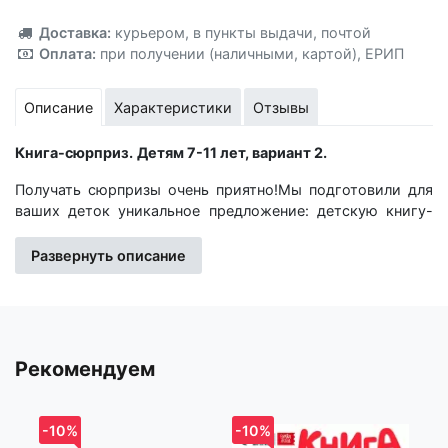
Добавлено!
Доставка:
курьером
,
в пункты выдачи
,
почтой
Оплата:
при получении (наличными, картой)
,
ЕРИП
Описание
Характеристики
Отзывы
Книга-сюрприз.
Детям 7-11 лет, вариант 2.
Получать сюрпризы очень приятно!Мы подготовили для
ваших деток уникальное предложение: детскую книгу-
сюрприз. Книга предназначена для детей 7-11
лет.Варианты оформления: мягкий переплет, твердый
Развернуть описание
переплет, картон, цветные и черно-белые иллюстрации.
Какую книгу вы получите? Это останется для вас
загадкой, пока вы не получите посылку, ведь нет ничего
приятнее, чем предвкушать встречу с новой книгой!
Книга «Книга-сюрприз. Детям 7-11 лет, вариант 2» -
Рекомендуем
правильный выбор и отличное приобретение. Для вашего
удобства при оформлении заказа по телефону назовите
код товара: 172250
-10%
-10%
-1