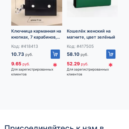
Ключница карманная на
Кошелёк женский на
Ко
кнопках, 7 карабинов,
магните, цвет зелёный
кн
размер 11×2×6.5 см,
се
Код: #418413
Код: #417505
Ко
черная
10.73
58.10
51
руб.
руб.
*
*
9.65
52.29
46
руб.
руб.
Для зарегистрированных
Для зарегистрированных
Для
клиентов
клиентов
кли
Присоединяйтесь к нам в