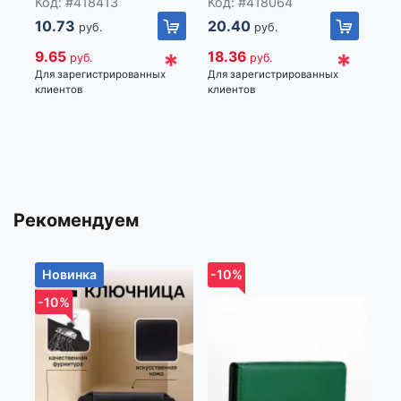
Код: #418413
Код: #418064
Ко
черная
10.73
20.40
20
руб.
руб.
*
*
9.65
18.36
18
руб.
руб.
Для зарегистрированных
Для зарегистрированных
Для
клиентов
клиентов
кли
Рекомендуем
Новинка
-10%
-1
-10%