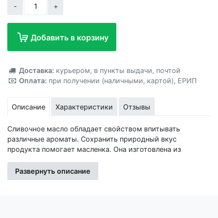
-
+
Добавить в корзину
Добавлено!
Доставка:
курьером
,
в пункты выдачи
,
почтой
Оплата:
при получении (наличными, картой)
,
ЕРИП
Описание
Характеристики
Отзывы
Сливочное масло обладает свойством впитывать
различные ароматы. Сохранить природный вкус
продукта помогает масленка. Она изготовлена из
безопасного пищевого пластика. Прозрачная крышка
плотно прилегает к основанию, исключая проникновение
Развернуть описание
внутрь воздуха, посторонних запахов, влаги и
любопытных жучков. Преимущества: Универсальная;
Крышка не позволит содержимому вывалиться из
контейнера даже при случайном выскальзывании;