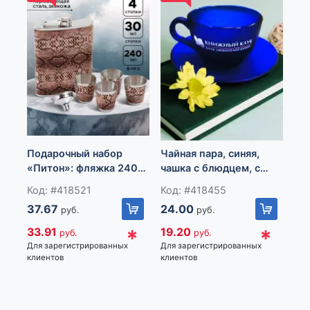
товару. Для вашего удобства при оформлении заказа по
телефону назовите код товара: 417756
Импортер: Частное торговое унитарное предприятие
«Книжный Клуб», Республика Беларусь, 223060, Минская
обл., Минский р-н, Новодворский с/с, дом 40, помещение
12а
Ва
Подарочный набор
Чайная пара, синяя,
«В
«Питон»: фляжка 240
чашка с блюдцем, с
см
Ко
мл, 4 рюмки, воронка
нанесенным логопитом.
се
Код: #418521
Код: #418455
11
37.67
24.00
руб.
руб.
10
*
*
33.91
19.20
руб.
руб.
Для
Для зарегистрированных
Для зарегистрированных
кли
клиентов
клиентов