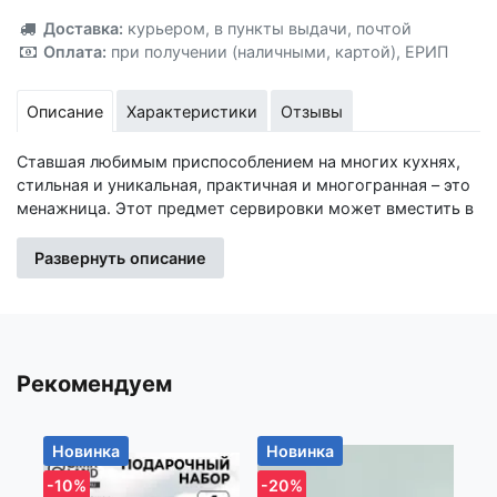
Добавлено!
Доставка:
курьером
,
в пункты выдачи
,
почтой
Оплата:
при получении (наличными, картой)
,
ЕРИП
Описание
Характеристики
Отзывы
Ставшая любимым приспособлением на многих кухнях,
стильная и уникальная, практичная и многогранная – это
менажница. Этот предмет сервировки может вместить в
себя сразу несколько блюд, закусок, сладких или
соленых угощений. Главным преимуществом подачи
Развернуть описание
такого разнообразия является то, что содержимое не
смешивается между собой внутри. Преимущества:
Существенная экономия сервировочного места;
Возможность разнообразить сервировку стола и придать
ей оригинальность; Сохранение уникальности вкуса и
Рекомендуем
запаха каждого ингредиента благодаря высоким
бортикам между отделами; Быстрее мыть после
использования, чем отдельны ёмкости для салатов и
Новинка
Новинка
Н
закусок. Это отличная покупка по хорошей цене!
-10%
-20%
-1
Надеемся, вы не забудете поставить оценку этому