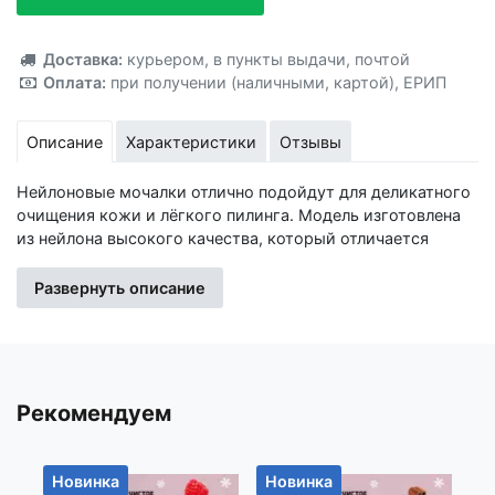
Добавлено!
Доставка:
курьером
,
в пункты выдачи
,
почтой
Оплата:
при получении (наличными, картой)
,
ЕРИП
Описание
Характеристики
Отзывы
Нейлоновые мочалки отлично подойдут для деликатного
очищения кожи и лёгкого пилинга. Модель изготовлена
из нейлона высокого качества, который отличается
исключительными бактерицидными свойствами. Этот
материал не накапливает микробов, препятствует
Развернуть описание
размножению бактерий. Мочалка отлично взбивает гель
и мыло, даёт обильную пену, обладает хорошим
массажным эффектом. Хорошо промывается и быстро
сохнет. Имеет длительный срок эксплуатации. Губка
подходит для людей с чувствительной и нежной кожей.
Рекомендуем
Дополнительно Перед первым применением
рекомендуется промыть мочалку в воде с пеной.
Мочалки для тела рекомендуется менять каждые пару
Новинка
Новинка
Н
месяцев. Совершая покупку в нашем интернет-магазине,