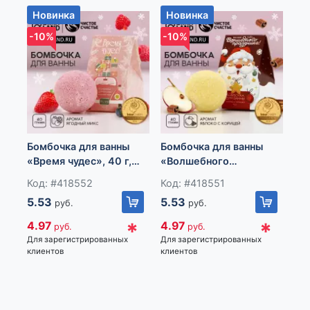
номер 781, Чаочжоу Норс Роад, Иу Сити, Чжэцйан, Китай
Новинка
Новинка
Н
Импортер: Частное торговое унитарное предприятие
«Книжный Клуб», Республика Беларусь, 223060, Минская
-10%
-10%
-1
обл., Минский р-н, Новодворский с/с, дом 40, помещение
12а
Бомбочка для ванны
Бомбочка для ванны
Бо
«Время чудес», 40 г,
«Волшебного
«З
аромат ягодный,
праздника!», 40 г,
г, 
Код: #418552
Код: #418551
Ко
Чистое счастье
аромат яблока с
5.53
5.53
11
руб.
руб.
корицей, Чистое
счастье
*
*
4.97
4.97
10
руб.
руб.
Для зарегистрированных
Для зарегистрированных
Для
клиентов
клиентов
кли