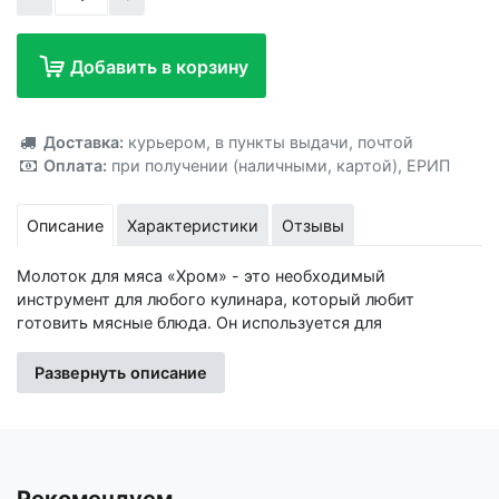
Добавить в корзину
Добавлено!
Доставка:
курьером
,
в пункты выдачи
,
почтой
Оплата:
при получении (наличными, картой)
,
ЕРИП
Описание
Характеристики
Отзывы
Молоток для мяса «Хром» - это необходимый
инструмент для любого кулинара, который любит
готовить мясные блюда. Он используется для
размягчения мяса перед приготовлением, а также для
разбивания мясных волокон и придания мясу более
Развернуть описание
нежной текстуры. Преимущества: Молоток для мяса
имеет тяжелую рукоятку и плоскую поверхность,
которая покрыта мелкими зубчиками. Это позволяет ему
эффективно проникать в мясо и разбивать его на мелкие
кусочки. Используя молоток для мяса, вы сможете