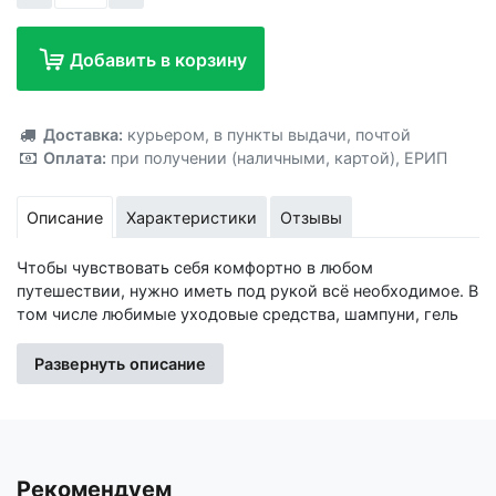
Добавить в корзину
Добавлено!
Доставка:
курьером
,
в пункты выдачи
,
почтой
Оплата:
при получении (наличными, картой)
,
ЕРИП
Описание
Характеристики
Отзывы
Чтобы чувствовать себя комфортно в любом
путешествии, нужно иметь под рукой всё необходимое. В
том числе любимые уходовые средства, шампуни, гель
для душа, крем. Наш набор позволит взять с собой все
средства в небольших объёмах: они не займут много
Развернуть описание
места и будут лёгкими. Все составляющие набора
многоразовые и прослужат ещё не один отпуск.
Дополнительно a href="https://www.sima-land.ru/tovary-
dlya-puteshestviy/?mode=i Комплектация Бутылочки по 25
мл – 2 шт,Лопатка,Воронка,Баночки по 10 гр – 2 шт. Наша
Рекомендуем