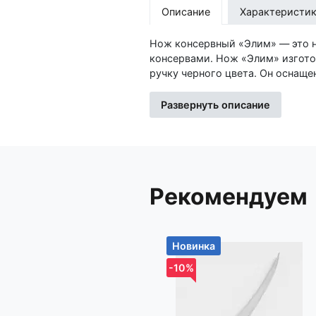
Описание
Характеристи
Нож консервный «Элим» — это н
консервами. Нож «Элим» изготовлен из прочной нержавеющей стали и имеет удобную пластиковую
ручку черного цвета. Он оснаще
повреждает их содержимое. Преимущества ножа «Элим»: Прочность и долговечность: изготовлен
из прочной нержавеющей стали,
Развернуть описание
простым в уходе. Удобство и бе
безопасный хват. Эффективность
их содержимое. Компактность: 
«Элим» — это отличный выбор дл
удобной. Он поможет вам быстр
Рекомендуем
никаких усилий. Если у вас ест
информационную службу (озвучив
интересующие вас вопросы.
Новинка
Изготовитель: Иу Жусима Крафтс Кампани Лимитед, ФЗ, номер 781, Чаочжоу Норс Роад, Иу Сити,
-10%
Чжэцйан, Китай
Импортер: Частное торговое унитарное предприятие «Книжный Клуб», Республика Беларусь,
223060, Минская обл., Минский 