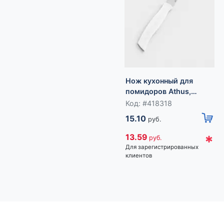
Нож кухонный для
помидоров Athus,
лезвие 12.5 см, сталь
Код: #418318
AISI 420
15.10
руб.
*
13.59
руб.
Для зарегистрированных
клиентов