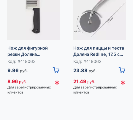
Нож для фигурной
Нож для пиццы и теста
резки Доляна
Доляна Redline, 17.5 см,
«Помощник», 26 см,
d=6.5 см, нержавеющая
Код: #418063
Код: #418062
чёрный
сталь, красный
9.96
23.88
руб.
руб.
*
*
8.96
21.49
руб.
руб.
Для зарегистрированных
Для зарегистрированных
клиентов
клиентов