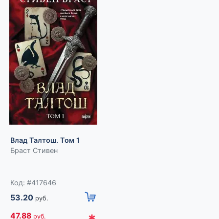
торого
 После
ры
сто в
ара:
Влад Талтош. Том 1
Час кроткой воды
Браст Стивен
Раткевич Элеонора
Код: #417622
38.70
руб.
Код: #417646
*
34.83
руб.
53.20
руб.
Для зарегистрированных
клиентов
47.88
руб.