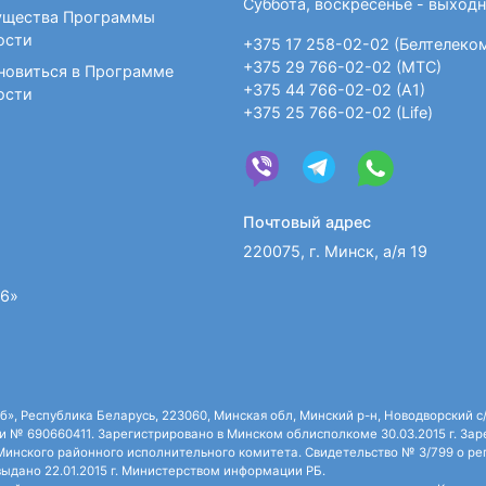
Суббота, воскресенье - выход
щества Программы
ости
+375 17 258-02-02 (Белтелеко
+375 29 766-02-02 (МТС)
новиться в Программе
+375 44 766-02-02 (А1)
ости
+375 25 766-02-02 (Life)
Почтовый адрес
220075, г. Минск, а/я 19
36»
 Республика Беларусь, 223060, Минская обл, Минский р-н, Новодворский с/с,
 № 690660411. Зарегистрировано в Минском облисполкоме 30.03.2015 г. Зарег
нского районного исполнительного комитета. Свидетельство № 3/799 о рег
ыдано 22.01.2015 г. Министерством информации РБ.