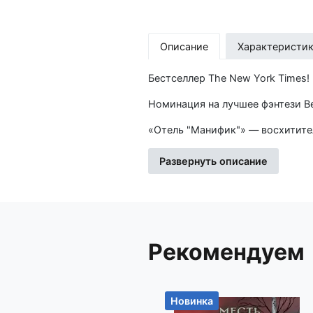
Описание
Характеристи
Бестселлер The New York Times!
Номинация на лучшее фэнтези Best
«Отель "Манифик"» — восхитите
Волшебный роскошный отель пут
все его мрачные секреты, спря
Развернуть описание
Роман подойдет всем поклонник
Моргенштерн и «Ходячего замка
«"Манифик" — не похож ни на од
а его двери открыты лишь для и
Рекомендуем
любви и мужестве, которое треб
реальному или волшебному». — M
«Увлекательная и захватывающая
Новинка
удивительный и прекрасно прор