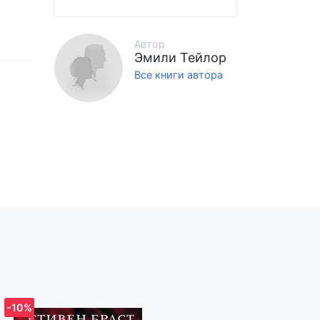
Автор
Эмили Тейлор
Все книги автора
рыть
 миру,
о
но,
-10%
-10%
ями,