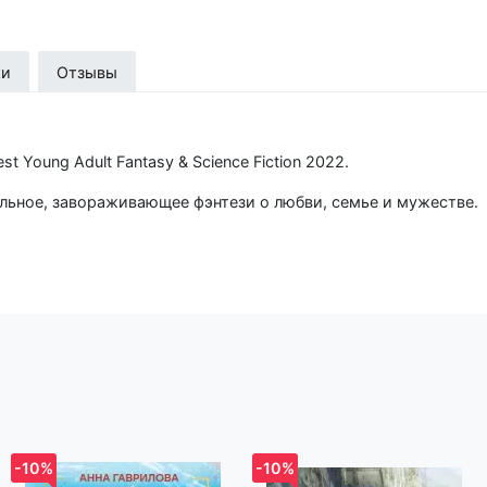
ки
Отзывы
 Young Adult Fantasy & Science Fiction 2022.
льное, завораживающее фэнтези о любви, семье и мужестве.
ешествует по миру. Чтобы вернуться домой, придется раск
танные за роскошным фасадом.
ам «Караваля» Стефани Гарбер, «Ночного цирка» Эрин
» Дианы Уинн Джонс.
ин другой отель. Он наполнен волшебством, путешествует по
збранных. Но такая магия хранит свои секреты. Это история 
уется, чтобы противостоять чему-либо или кому-либо, неваж
elanchallina, создатель группы «Чердак с историями»
 книга о любви к семье и родному дому, которая переносит в
-10%
-10%
аботанный мир с отсылками к французской культуре и локаци