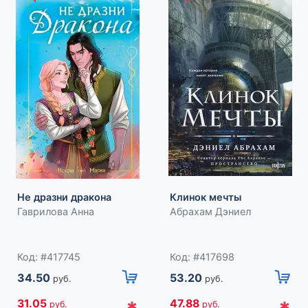
чего замка"». — Татьяна, книжный блогер @book_tutuk
 погружает в детально проработанный волшебный мир, из ко
ьный. Красивая история с ноткой романтики и страшных тайн.
рее увидеть экранизацию!» — theGirl
 входящая в серию «Young Adult. Любовная магия. Бестселле
ожительных впечатлений от прочтения и займет достойное ме
добства при оформлении заказа по телефону назовите код тов
Не дразни дракона
Клинок мечты
р-н, Новодворский с/с, дом 40, помещение 12а
Гаврилова Анна
Абрахам Дэниел
Код: #417745
Код: #417698
34.50
53.20
руб.
руб.
31.05
47.88
руб.
руб.