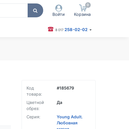
0
Войти
Корзина
258-02-02
8 017
 пользователя / Email
оль
Запомнить меня
Согласен на обработку
персональных данных
Код
#
185679
Войти
товара:
Забыли пароль?
Цветной
Да
обрез:
Серия:
Young Adult.
Любовная
магия.