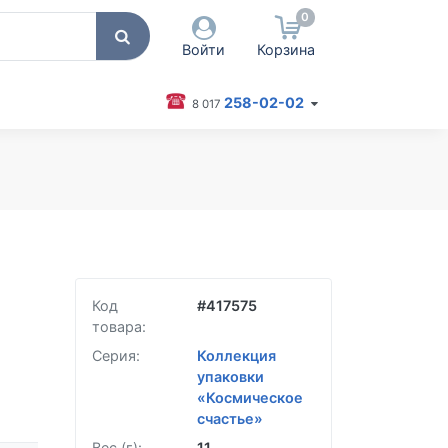
0
Войти
Корзина
258-02-02
8 017
 пользователя / Email
оль
Запомнить меня
Согласен на обработку
персональных данных
Код
#
417575
Войти
товара:
Забыли пароль?
Серия:
Коллекция
упаковки
«Космическое
счастье»
Вес (г):
11