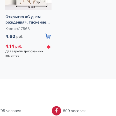
Открытка «С днем
Открытка
рождения», тиснение,
«Поздравляю»,
12×18 см
тиснение, 12×18 см
Код: #417568
Код: #417566
4.60
4.60
руб.
руб.
*
*
4.14
4.14
руб.
руб.
Для зарегистрированных
Для зарегистрированных
клиентов
клиентов
795 человек
809 человек