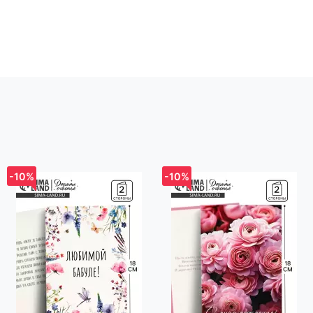
р-н, Новодворский с/с, дом 40, помещение 12а
-10%
-10%