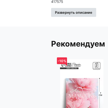
417575
Развернуть описание
Импортер: Частное торговое унитарное предприятие «Книжный Клуб», Республика Беларусь,
223060, Минская обл., Минский 
Рекомендуем
-10%