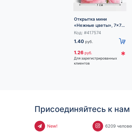
Открытка мини
«Нежные цветы», 7×7
см
Код: #417574
1.40
руб.
*
1.26
руб.
Для зарегистрированных
клиентов
Присоединяйтесь к нам 
New!
6209 челове