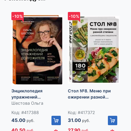
-10%
-10%
-1
Энциклопедия
Стол №8. Меню при
упражнений
ожирении разной
Ан
долгожителя
Шестова Ольга
степени
св
Код: #417388
Код: #417372
ла
Юр
ис
45.00
31.00
руб.
руб.
ру
Ко
40.50
27.90
руб.
руб.