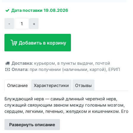
Дата поставки
19.08.2026
-
+
Добавить в корзину
Добавлено!
Доставка:
курьером
,
в пункты выдачи
,
почтой
Оплата:
при получении (наличными, картой)
,
ЕРИП
Описание
Характеристики
Отзывы
Блуждающий нерв — самый длинный черепной нерв,
служащий связующим звеном между головным мозгом,
сердцем, легкими, печенью, желудком и кишечником. Его
правильная стимуляция поможет вам самостоятельно
избавиться от головных болей, тревожности, шума в
Развернуть описание
ушах, проблем с пищеварением и многих других недугов.