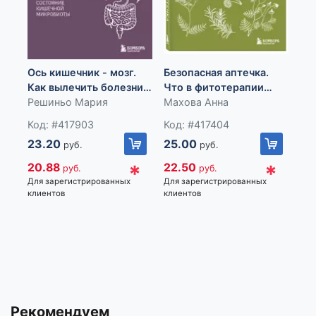
о медицине от ведущих экспертов» станут прекрасным
дополнением вашей библиотеки. Для вашего удобства
при оформлении заказа по телефону назовите код товара:
417352
Ось кишечник - мозг.
Безопасная аптечка.
Эн
Импортер: Частное торговое унитарное предприятие
Как вылечить болезни
Что в фитотерапии
Ка
«Книжный Клуб», Республика Беларусь, 223060, Минская
мозга, улучшив
Решиньо Мария
работает, а что может
Махова Анна
в и
Ке
обл., Минский р-н, Новодворский с/с, дом 40, помещение
состояние кишечной
навредить
ог
Код: #417903
Код: #417404
Код
12а, р-н д. Большое Стиклево
микробиоты
23.20
25.00
24
руб.
руб.
*
*
20.88
22.50
21
руб.
руб.
Для зарегистрированных
Для зарегистрированных
Для
клиентов
клиентов
кли
Рекомендуем