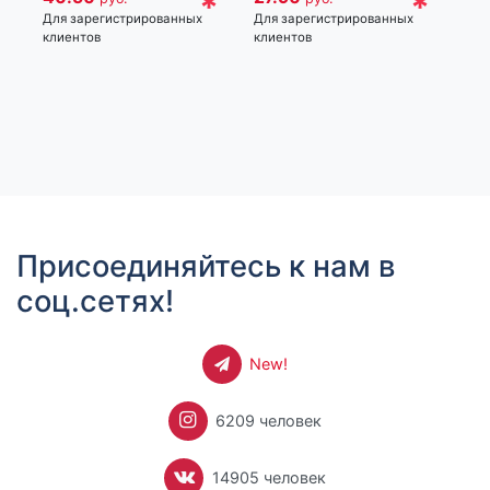
*
*
27
Для зарегистрированных
Для зарегистрированных
клиентов
клиентов
24
Для
кли
Присоединяйтесь к нам в
соц.сетях!
New!
6209 человек
14905 человек