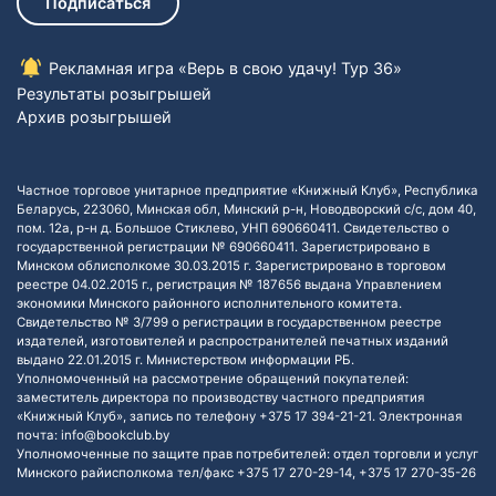
Подписаться
Рекламная игра «Верь в свою удачу! Тур 36»
Результаты розыгрышей
Архив розыгрышей
Частное торговое унитарное предприятие «Книжный Клуб», Республика
Беларусь, 223060, Минская обл, Минский р-н, Новодворский с/с, дом 40,
пом. 12а, р-н д. Большое Стиклево, УНП 690660411. Свидетельство о
государственной регистрации № 690660411. Зарегистрировано в
Минском облисполкоме 30.03.2015 г. Зарегистрировано в торговом
реестре 04.02.2015 г., регистрация № 187656 выдана Управлением
экономики Минского районного исполнительного комитета.
Свидетельство № 3/799 о регистрации в государственном реестре
издателей, изготовителей и распространителей печатных изданий
выдано 22.01.2015 г. Министерством информации РБ.
Уполномоченный на рассмотрение обращений покупателей:
заместитель директора по производству частного предприятия
«Книжный Клуб», запись по телефону +375 17 394-21-21. Электронная
почта: info@bookclub.by
Уполномоченные по защите прав потребителей: отдел торговли и услуг
Минского райисполкома тел/факс +375 17 270-29-14, +375 17 270-35-26