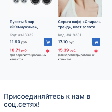
Пусеты 6 пар
Серьга кафф «Спираль
Се
«Жемчужные»,
тренд», цвет золото
дв
планеты, бело-синие в
се
Код: #418332
Код: #418331
Ко
серебре
11.90
17.10
9.
руб.
руб.
*
*
10.71
15.39
8.
руб.
руб.
Для зарегистрированных
Для зарегистрированных
Для
клиентов
клиентов
кли
Присоединяйтесь к нам в
соц.сетях!