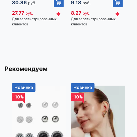
30.86
9.18
18
руб.
руб.
белый
*
*
27.77
8.27
16
руб.
руб.
Для зарегистрированных
Для зарегистрированных
Для
клиентов
клиентов
кли
Рекомендуем
Новинка
Новинка
Н
-10%
-10%
-1