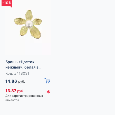
-10%
-10%
Брошь «Цветок
Брошь «Жемчуг.
нежный», белая в
Цветок», белая в
золоте
золоте
Код: #418031
Код: #418029
14.86
23.63
руб.
руб.
*
*
13.37
21.27
руб.
руб.
Для зарегистрированных
Для зарегистрированных
клиентов
клиентов