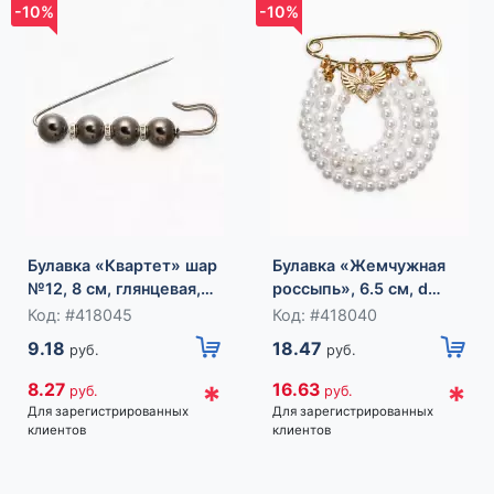
-10%
-10%
Булавка «Квартет» шар
Булавка «Жемчужная
№12, 8 см, глянцевая,
россыпь», 6.5 см, d
серая в серебре
подвесок=5+6+8 см,
Код: #418045
Код: #418040
белая в золоте
9.18
18.47
руб.
руб.
*
*
8.27
16.63
руб.
руб.
Для зарегистрированных
Для зарегистрированных
клиентов
клиентов