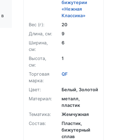
Забыли пароль?
бижутерии
«Нежная
 в
Классика»
Вес (г):
20
Длина, см:
9
Ширина,
6
см:
Высота,
1
см:
Торговая
QF
марка:
Цвет:
Белый, Золотой
Материал:
металл,
пластик
Тематика:
Жемчужная
Состав:
Пластик,
бижутерный
сплав