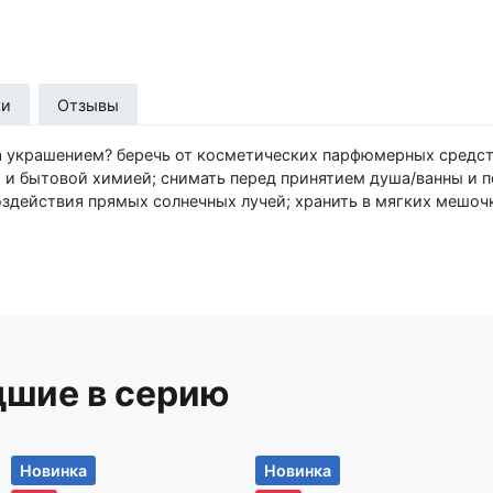
ки
Отзывы
ческих парфюмерных средств;
и и бытовой химией; снимать перед принятием душа/ванны и 
оздействия прямых солнечных лучей; хранить в мягких мешоч
дставках для украшений; беречь от механических повреждени
 1 пара. Это отличная покупка по хорошей цене! Надеемся, вы
у товару. Для вашего удобства при оформлении заказа по тел
дшие в серию
р-н, Новодворский с/с, дом 40, помещение 12а
Новинка
Новинка