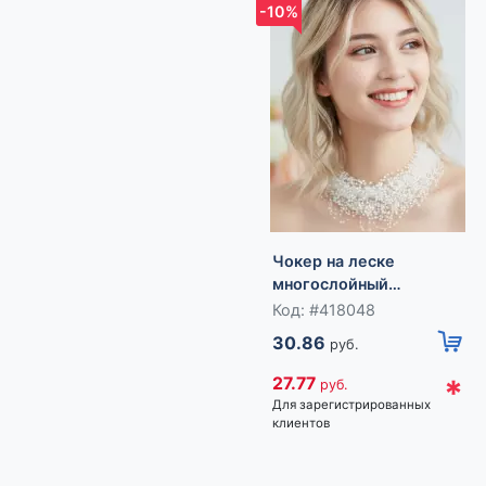
-10%
Чокер на леске
многослойный
«Жемчужная Богема»,
Код: #418048
бусина №3, L=43 см,
30.86
руб.
белый
*
27.77
руб.
Для зарегистрированных
клиентов