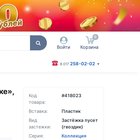
0
Войти
Корзина
258-02-02
8 017
 пользователя / Email
ке»,
оль
Код
#
418023
товара:
Запомнить меня
Вставка:
Пластик
Согласен на обработку
Вид
Застёжка пусет
персональных данных
застежки:
(гвоздик)
Войти
Серия:
Коллекция