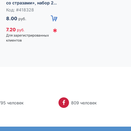
со стразами», набор 2
летний день, цветные в
шт. белые в золоте
золоте
Код: #418328
Код: #418327
8.00
10.30
руб.
руб.
*
*
7.20
9.27
руб.
руб.
Для зарегистрированных
Для зарегистрированных
клиентов
клиентов
795 человек
809 человек