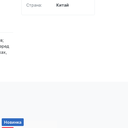
Страна:
Китай
перед
ках,
й и
 не
ефону
Новинка
Новинка