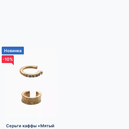
Новинка
Новинка
-10%
-10%
Серьги каффы «Мятый
Пусеты 12 пар One year,