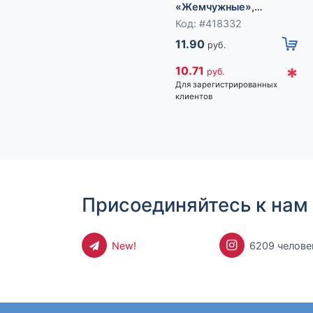
«Жемчужные»,
планеты, бело-синие в
Код: #418332
серебре
11.90
руб.
*
10.71
руб.
Для зарегистрированных
клиентов
Присоединяйтесь к нам 
New!
6209 челове