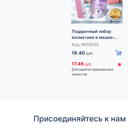
Подарочный набор
косметики в мешке:
крем для рук, пилочка,
Код: #418555
гель для душа, аромат
19.40
руб.
фруктовый лимонад,
URAL LAB
*
17.46
руб.
Для зарегистрированных
клиентов
Присоединяйтесь к нам 