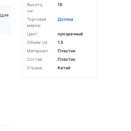
Высота,
16
см:
(для
Торговая
Доляна
марка:
Цвет:
прозрачный
Объем (л):
1.5
Материал:
Пластик
Состав:
Пластик
Страна:
Китай