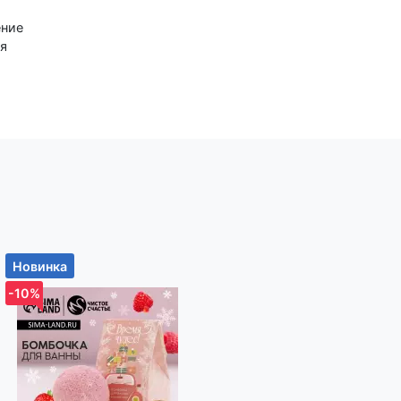
ение
ая
кала
овите
Новинка
Новинка
-10%
-10%