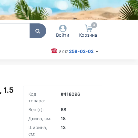
0
Войти
Корзина
258-02-02
8 017
 пользователя / Email
оль
 1.5
Код
#
418096
Запомнить меня
товара:
Согласен на обработку
персональных данных
Вес (г):
68
Длина, см:
18
Войти
Ширина,
13
Забыли пароль?
см: