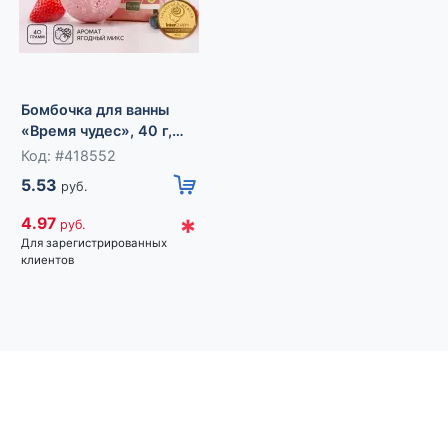
Бомбочка для ванны
«Волшебного
праздника!», 40 г,
Код: #418551
Бомбочка для ванны
аромат яблока с
5.53
руб.
«Время чудес», 40 г,
корицей, Чистое
аромат ягодный,
счастье
Код: #418552
*
4.97
руб.
Чистое счастье
5.53
Для зарегистрированных
руб.
клиентов
*
4.97
руб.
Для зарегистрированных
клиентов