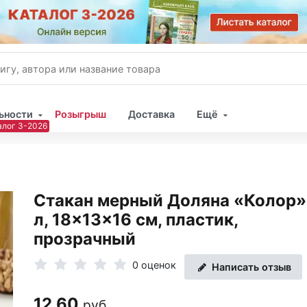
ьности
Розыгрыш
Доставка
Ещё
Имя
Пар
Стакан мерный Доляна «Колор»,
л, 18×13×16 см, пластик,
прозрачный
0 оценок
Написать отзыв
12.60
руб.