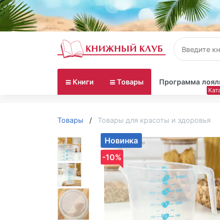
Книги
Товары
Программа лоял
Товары
Товары для красоты и здоровья
Новинка
-10%