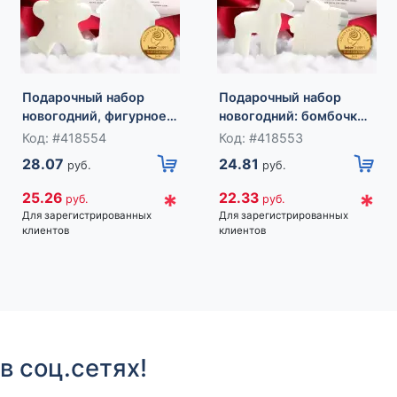
Подарочный набор
Подарочный набор
новогодний, фигурное
новогодний: бомбочка
мыло, фигурная свеча,
снежинка и фигурная
Код: #418554
Код: #418553
URAL LAB
свеча олень, URAL LAB
28.07
24.81
руб.
руб.
*
*
25.26
22.33
руб.
руб.
Для зарегистрированных
Для зарегистрированных
клиентов
клиентов
в соц.сетях!