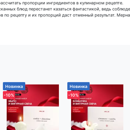
ассчитать пропорции ингредиентов в кулинарном рецепте.
канных блюд перестанет казаться фантастикой, ведь соблюд
в по рецепту и их пропорций даст отменный результат. Мерн
кухне. Дополнительно Мерная ёмкость может
ъёме на 10-15 мл, так как у разных производителей мерная ш
отличная покупка по хорошей цене! Надеемся, вы не забудете
 Для вашего удобства при оформлении заказа по телефону наз
р-н, Новодворский с/с, дом 40, помещение 12а
Новинка
Новинка
-10%
-10%