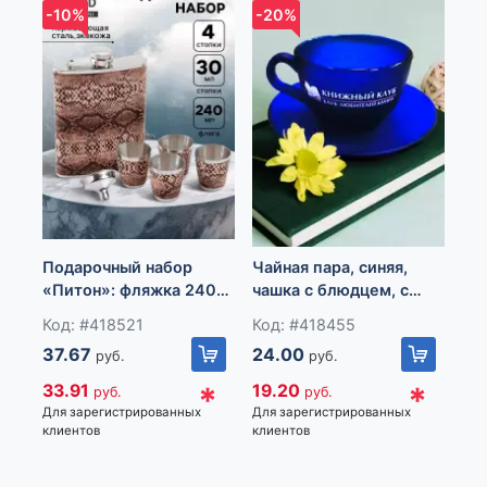
-10%
-20%
-1
Ва
Подарочный набор
Чайная пара, синяя,
«В
«Питон»: фляжка 240
чашка с блюдцем, с
см
Ко
мл, 4 рюмки, воронка
нанесенным логопитом.
се
Код: #418521
Код: #418455
11
37.67
24.00
руб.
руб.
10
*
*
33.91
19.20
руб.
руб.
Для
Для зарегистрированных
Для зарегистрированных
кли
клиентов
клиентов