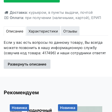
Добавлено!
Доставка:
курьером
,
в пункты выдачи
,
почтой
Оплата:
при получении (наличными, картой)
,
ЕРИП
Описание
Характеристики
Отзывы
Если у вас есть вопросы по данному товару, Вы всегда
можете позвонить в нашу информационную службу
(озвучив код товара: 417496) и наши сотрудники ответят
на все интересующие вас вопросы.
Развернуть описание
Изготовитель: Иу Жусима Крафтс Кампани Лимитед, ФЗ,
номер 781, Чаочжоу Норс Роад, Иу Сити, Чжэцйан, Китай
Импортер: Частное торговое унитарное предприятие
«Книжный Клуб», Республика Беларусь, 223060, Минская
Рекомендуем
обл., Минский р-н, Новодворский с/с, дом 40, помещение
12а
Новинка
Новинка
Н