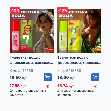
обл., Минский р-н, Новодворский с/с, дом 40, помещение
12а
-10%
-10%
-1
Туалетная вода с
Туалетная вода с
Ту
феромонами, женская,
феромонами, женская,
му
Evermoon №7, 30 мл
Evermoon №4, 30 мл
For
Код: #415389
Код: #415388
Ко
мл
19.50
18.60
26
руб.
руб.
Azz
*
*
17.55
16.74
23
руб.
руб.
Для зарегистрированных
Для зарегистрированных
Для
клиентов
клиентов
кли