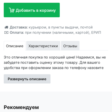
Добавить в корзину
Добавлено!
Доставка:
курьером
,
в пункты выдачи
,
почтой
Оплата:
при получении (наличными, картой)
,
ЕРИП
Описание
Характеристики
Отзывы
Это отличная покупка по хорошей цене! Надеемся, вы не
забудете поставить оценку этому товару. Для вашего
удобства при оформлении заказа по телефону назовите
код товара: 415387
Развернуть описание
Изготовитель: Общество с ограниченной
ответственностью "Сима-ленд", 620010, Свердловская
область, г. Екатеринбург, ул. Черняховского, 86, корп. 8
Импортер: Частное торговое унитарное предприятие
Рекомендуем
«Книжный Клуб», Республика Беларусь, 223060, Минская