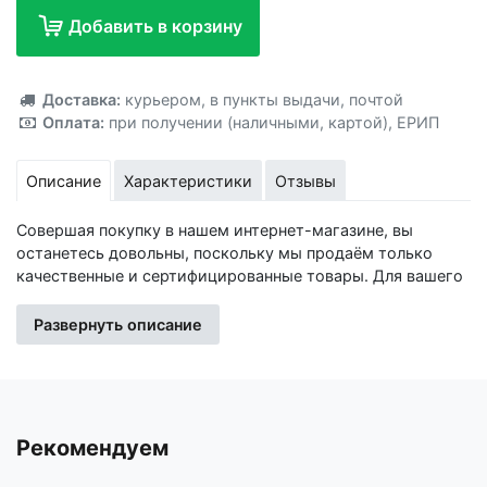
Добавить в корзину
Добавлено!
Доставка:
курьером
,
в пункты выдачи
,
почтой
Оплата:
при получении (наличными, картой)
,
ЕРИП
Описание
Характеристики
Отзывы
Совершая покупку в нашем интернет-магазине, вы
останетесь довольны, поскольку мы продаём только
качественные и сертифицированные товары. Для вашего
удобства при оформлении заказа по телефону назовите
код товара: 417224
Развернуть описание
Изготовитель: Иу Жусима Крафтс Кампани Лимитед, ФЗ,
номер 781, Чаочжоу Норс Роад, Иу Сити, Чжэцйан, Китай
Импортер: Частное торговое унитарное предприятие
Рекомендуем
«Книжный Клуб», Республика Беларусь, 223060, Минская
обл., Минский р-н, Новодворский с/с, дом 40, помещение