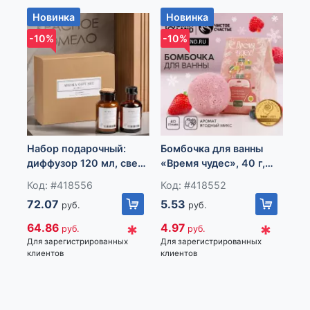
12а
Новинка
Новинка
Н
-10%
-10%
-1
Набор подарочный:
Бомбочка для ванны
Бо
диффузор 120 мл, свеча
«Время чудес», 40 г,
«В
ароматическая, 120 г,
аромат ягодный,
пра
Код: #418556
Код: #418552
Ко
Красное помело
Чистое счастье
ар
72.07
5.53
5.
руб.
руб.
ко
сч
*
*
64.86
4.97
4.
руб.
руб.
Для зарегистрированных
Для зарегистрированных
Для
клиентов
клиентов
кли