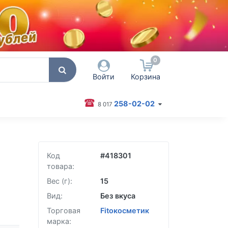
0
Войти
Корзина
258-02-02
8 017
 пользователя / Email
оль
Код
#
418301
товара:
Запомнить меня
Вес (г):
15
Согласен на обработку
Вид:
Без вкуса
персональных данных
Торговая
Fitoкосметик
Войти
марка: