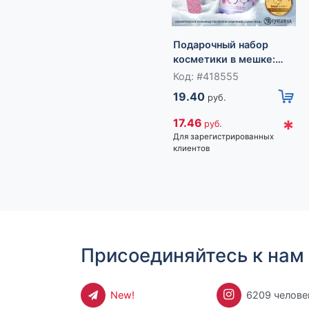
Подарочный набор
косметики в мешке:
крем для рук, пилочка,
Код: #418555
гель для душа, аромат
19.40
руб.
фруктовый лимонад,
URAL LAB
*
17.46
руб.
Для зарегистрированных
клиентов
Присоединяйтесь к нам 
New!
6209 челове