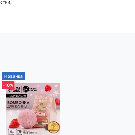
стки,
х как
иод
ак он
орки.
ений,
ия
ие
ить в
Новинка
Новинка
-10%
-10%