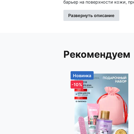
барьер на поверхности кожи, пр
такие как локти, пятки или губы
холод, ветер, сухой воздух и м
Развернуть описание
или при сухом климате. Вазелин
сохраняет раневую поверхность 
Частое использование вазелина
делая кожу мягкой и гладкой. В
(например, на пятках или в мес
Рекомендуем
мозолей и потертостей. Если у 
нашу информационную службу (оз
интересующие вас вопросы.
Новинка
Импортер: Частное торговое унитарное предприятие «Книжный Клуб», Республика Беларусь,
-10%
223060, Минская обл., Минский 