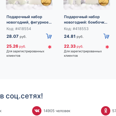
Подарочный набор
Подарочный набор
новогодний, фигурное
новогодний: бомбочка
мыло, фигурная свеча,
снежинка и фигурная
Код: #418554
Код: #418553
URAL LAB
свеча олень, URAL LAB
28.07
24.81
руб.
руб.
*
*
25.26
22.33
руб.
руб.
Для зарегистрированных
Для зарегистрированных
клиентов
клиентов
в соц.сетях!
к
14905 человек
5