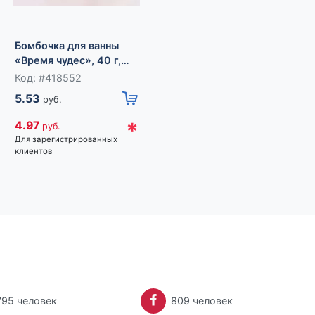
Бомбочка для ванны
«Волшебного
праздника!», 40 г,
Код: #418551
Бомбочка для ванны
аромат яблока с
5.53
руб.
«Время чудес», 40 г,
корицей, Чистое
аромат ягодный,
счастье
Код: #418552
*
4.97
руб.
Чистое счастье
5.53
Для зарегистрированных
руб.
клиентов
*
4.97
руб.
Для зарегистрированных
клиентов
795 человек
809 человек