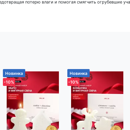
едотвращая потерю влаги и помогая смягчить огрубевшие уча
. Вазелин помогает защитить кожу от внешних факторов, таки
еханические повреждения. Это особенно полезно в зимний пер
 может ускорять заживление мелких порезов и царапин, так к
влажной, что способствует её заживлению без образования к
 на сухих участках предотвращает появление трещин и шелуш
азелин также может использоваться для защиты кожи от трен
тах соприкосновения одежды с кожей), предотвращая появлен
вас есть вопросы по данному товару, Вы всегда можете позвон
вучив код товара: 418301) и наши сотрудники ответят на все
Новинка
Новинка
-10%
-10%
р-н, Новодворский с/с, дом 40, помещение 12а