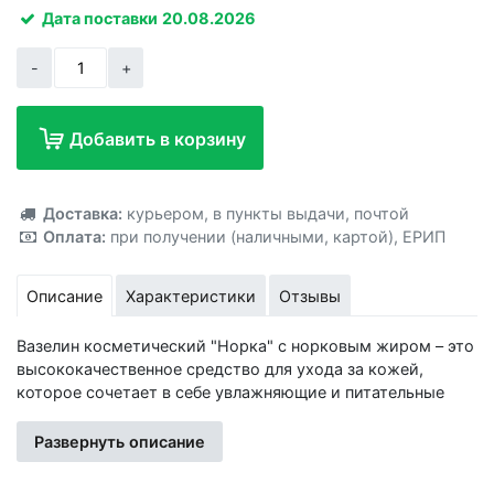
Дата поставки
20.08.2026
-
+
Добавить в корзину
Добавлено!
Доставка:
курьером
,
в пункты выдачи
,
почтой
Оплата:
при получении (наличными, картой)
,
ЕРИП
Описание
Характеристики
Отзывы
Вазелин косметический "Норка" с норковым жиром – это
высококачественное средство для ухода за кожей,
которое сочетает в себе увлажняющие и питательные
свойства, обеспечивая глубокий уход и защиту. Вазелин
эффективно удерживает влагу, предотвращая сухость и
Развернуть описание
шелушение кожи, делая её мягкой и гладкой. Обогащен
норковым жиром, который содержит витамины и