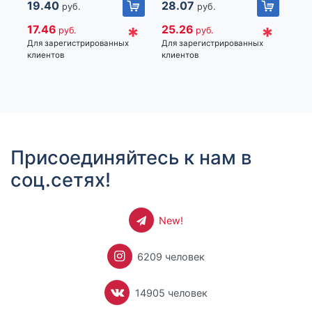
код товара: 418298
19.40
28.07
24
руб.
руб.
фруктовый лимонад,
URAL LAB
*
*
17.46
25.26
22
руб.
руб.
Импортер: Частное торговое унитарное предприятие
Для зарегистрированных
Для зарегистрированных
Для
клиентов
клиентов
кли
«Книжный Клуб», Республика Беларусь, 223060, Минская
обл., Минский р-н, Новодворский с/с, дом 40, помещение
12а
Присоединяйтесь к нам в
соц.сетях!
New!
6209 человек
14905 человек